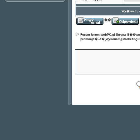
Wy�wietl po
��
Forum forum.webPC.pl Strona G��w
promocja
�-->�
[Wykonam] Marketing i