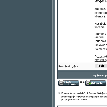
MO�E ZA
Zaplecze
standard
klienta ).
Koszt of
w cenie:
-domeny
-serwer
-budowa 
-linkowa
Zaintere
Pozosta�
http://al
Powr�t do g�ry
Wy�wietl po
��
Forum forum.webPC.pl Strona G��w
promocja
�-->�
[wykonam] zaplecze po
pozycjonowanie stron