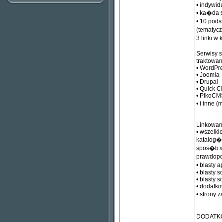
• indywi
• ka�da 
• 10 pods
(tematyc
3 linki 
Serwisy 
traktowan
• WordPr
• Joomla
• Drupal
• Quick 
• PikoCM
• i inne 
Linkowan
• wszelk
katalog�
spos�b w
prawdopo
• blasty 
• blasty 
• blasty 
• dodatk
• strony
DODATK