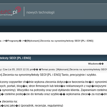
na
-->�
Programy
�-->�
[Wykonam] Zlecenia na synonimy/teksty SEO! [PL i ENG]
eksty SEO! [PL i ENG]
Wiadomo��
�
: Czw Lis 05, 2015 12:31 pm
� �Temat postu: [Wykonam] Zlecenia na synonimy/teksty SEO!
 Zlecenia na synonimy/teksty SEO! [PL i ENG] Tanio, precyzyjnie i szybko.
zony copywriter ch�tnie wykona zlecenia dotycz�ce tworzenia tre�ci: synonimiza
wych, portali, blog�w, stron firmowych lub tekst�w reklamowych z najr�niejszymi
 synonimy). Wszystko na potrzeby oraz pod dyktando klienta. Zapewniam rzetel
j� rzetelne podej�cie do tematu oraz szybko�� wykonania zlece� za rozs�d
 zlecenia na:
wy�szej jako�ci (poradnik, recenzje, regulaminy)