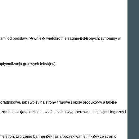
mami od podstaw, r�wnie� wielokrotnie zagnie�d�onych; synonimy w
ptymalizacja gotowych tekst�w)
adnikowe, jak i wpisy na strony firmowe i opisy produkt�w a tak�e
dania i ca�ego tekstu – w efekcie po wygenerowaniu tekst jest logiczny i
 stron, tworzenie banner�w flash, pozyskiwanie link�w ze stron o