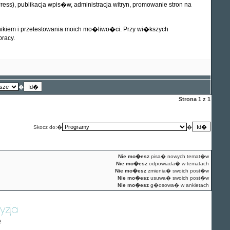
ess), publikacja wpis�w, administracja witryn, promowanie stron na
nikiem i przetestowania moich mo�liwo�ci. Przy wi�kszych
racy.
�
Strona
1
z
1
Skocz do:�
�
Nie mo�esz
pisa� nowych temat�w
Nie mo�esz
odpowiada� w tematach
Nie mo�esz
zmienia� swoich post�w
Nie mo�esz
usuwa� swoich post�w
Nie mo�esz
g�osowa� w ankietach
a