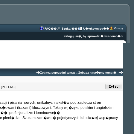
Grupy
FAQ
��
Szukaj
��
U�ytkownicy
��
Zaloguj si�, by sprawdzi� wiadomo�ci
>�
Zobacz poprzedni temat
::
Zobacz nast�pny temat
�-->�
 [PL i ENG]
cji i pisania nowych, unikalnych tekst�w pod zaplecza stron
 s�owami (frazami) kluczowymi. Teksty w j�zyku polskim i angielskim
no��, profesjonalizm i terminowo��.
ne pieni�dze. Szukam zam�wie� pojedynczych lub sta�ej wsp�pracy.