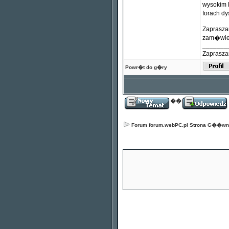
wysokim P
forach dy
Zaprasza
zam�wien
_______
Zaprasz
Powr�t do g�ry
��
Forum forum.webPC.pl Strona G��w