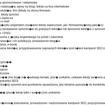
�y sponsorowane i reklamowe
o katalog�w, wpisy na blogi, teksty na fora internetowe
rodukt�w, firm (teksty na strony firmowe)
teksty (precle)
na zaplecza
a e-mail
w j�zyku angielskim (zar�wno teksty zapleczowe, jak i firmowe/wy�szej jako�ci)
my (dodawanie synonim�w do gotowych tekst�w lub tworzenie tekst�w z synoni
L i ENG)
enia z j�zyka angielskiego na polski i odwrotnie
e news�w i ich publikacja, prowadzenie blog�w
ania, e-booki
wanie tekst�w, przygotowywanie napisanych tekst�w pod k�tem kampanii SEO (o
ycyjno��
owo��
nalizm
dczenie
no�� (nie boj� si� �adnego tematu, pisz� unikalne, ciekawe teksty zar�wno por
 potrzeby SEO)
 (ka�dy synonim jest gruntownie sprawdzany, aby idealnie pasowa� do kontekstu z
o�� (pisz� teksty tylko i wy��cznie unikalne)
e r�wnie� planowanie, prowadzenie i nadzorowanie kampanii SEO, pozycjonowanie