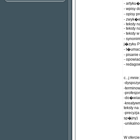
- artyku
- wpisy d
- opisy p
- zwyk�e 
- teksty 
- teksty n
- teksty 
- synoni
j�zyku P
- t�umacz
- pisani
- opowiad
- redago
c...j mnie:
-dyspoz
-termin
-profesjo
-do�wia
-kreatyw
teksty na
-precyzja
sp�jny)
-unikaln
W oferci