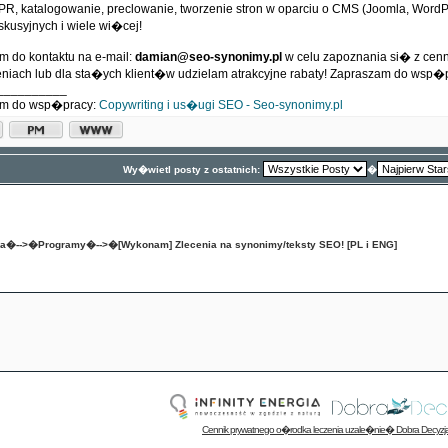
R, katalogowanie, preclowanie, tworzenie stron w oparciu o CMS (Joomla, WordPr
skusyjnych i wiele wi�cej!
m do kontaktu na e-mail:
damian@seo-synonimy.pl
w celu zapoznania si� z cen
iach lub dla sta�ych klient�w udzielam atrakcyjne rabaty! Zapraszam do wsp�p
__________
am do wsp�pracy:
Copywriting i us�ugi SEO - Seo-synonimy.pl
Wy�wietl posty z ostatnich:
�
na
�-->�
Programy
�-->�
[Wykonam] Zlecenia na synonimy/teksty SEO! [PL i ENG]
Cennik prywatnego o�rodka leczenia uzale�nie� Dobra Decyzj