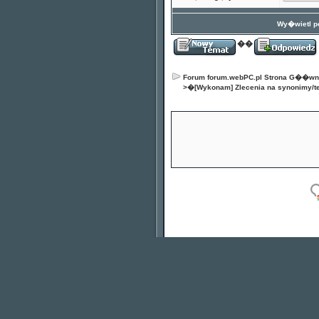
Wy�wietl po
��
Forum forum.webPC.pl Strona G��w
>�
[Wykonam] Zlecenia na synonimy/te