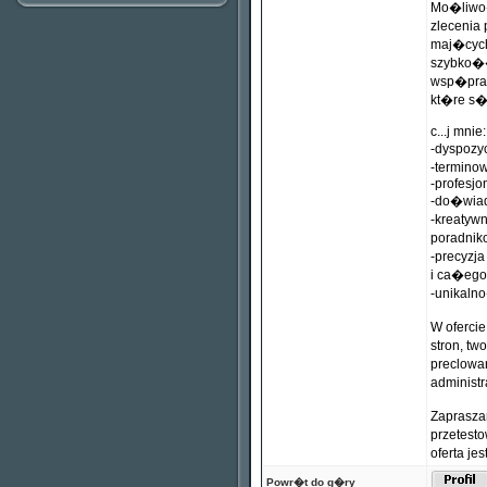
Mo�liwo�
zlecenia
maj�cych
szybko��
wsp�prac
kt�re s�
c...j mnie:
-dyspoz
-termin
-profesjo
-do�wia
-kreatyw
poradniko
-precyzj
i ca�ego 
-unikaln
W oferci
stron, tw
preclowan
administr
Zaprasza
przetest
oferta je
Powr�t do g�ry