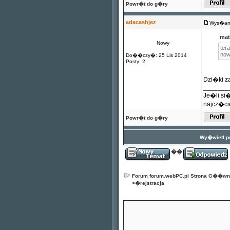
Powr�t do g�ry
adacashjez
Wys�any
mat
Nowy
ter
now
Do��czy�: 25 Lis 2014
Posty: 2
Dzi�ki za
_______
Je�li si
najcz�cie
Powr�t do g�ry
Wy�wietl po
��
Forum forum.webPC.pl Strona G��w
>�
rejstracja