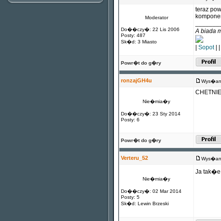
teraz po
kompone
Moderator
_______
Do��czy�: 22 Lis 2006
A biada 
Posty: 487
Sk�d: 3 Miasto
|
Sopot
| 
Powr�t do g�ry
ronzajGH4u
Wys�any
CHETNIE
Nie�mia�y
Do��czy�: 23 Sty 2014
Posty: 6
Powr�t do g�ry
Verteru_52
Wys�any
Ja tak�
Nie�mia�y
Do��czy�: 02 Mar 2014
Posty: 5
Sk�d: Lewin Brzeski