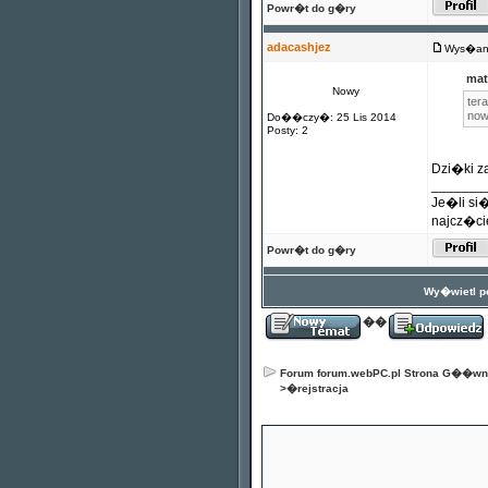
Powr�t do g�ry
adacashjez
Wys�any
mat
Nowy
ter
now
Do��czy�: 25 Lis 2014
Posty: 2
Dzi�ki za
_______
Je�li si
najcz�cie
Powr�t do g�ry
Wy�wietl po
��
Forum forum.webPC.pl Strona G��w
>�
rejstracja