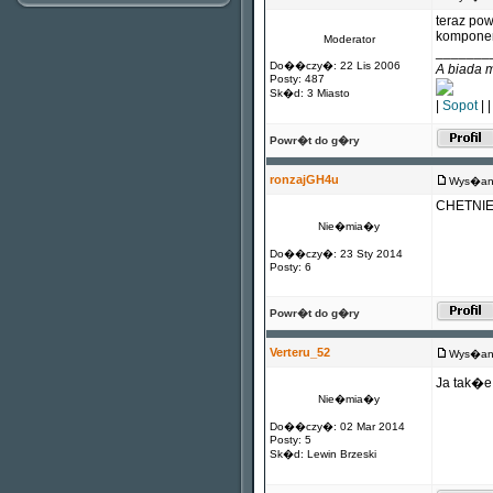
teraz po
kompone
Moderator
_______
Do��czy�: 22 Lis 2006
A biada 
Posty: 487
Sk�d: 3 Miasto
|
Sopot
| 
Powr�t do g�ry
ronzajGH4u
Wys�any
CHETNIE
Nie�mia�y
Do��czy�: 23 Sty 2014
Posty: 6
Powr�t do g�ry
Verteru_52
Wys�any
Ja tak�
Nie�mia�y
Do��czy�: 02 Mar 2014
Posty: 5
Sk�d: Lewin Brzeski