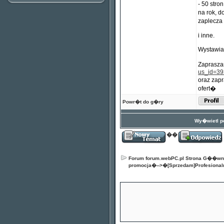
- 50 stro
na rok, 
zaplecza 
i inne.
Wystawia
Zaprasza
us_id=3
oraz zap
ofert�
Powr�t do g�ry
Wy�wietl po
��
Forum forum.webPC.pl Strona G��w
promocja
�-->�
[Sprzedam]Profesional