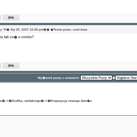
�
: Pi� Sty 05, 2007 10:48 pm
� �Temat postu: corel draw
y tak co� o corelu?
Wy�wietl posty z ostatnich:
�
na
�-->�
Grafika, webdesign
�-->�
Propozycja nowego dzia�u