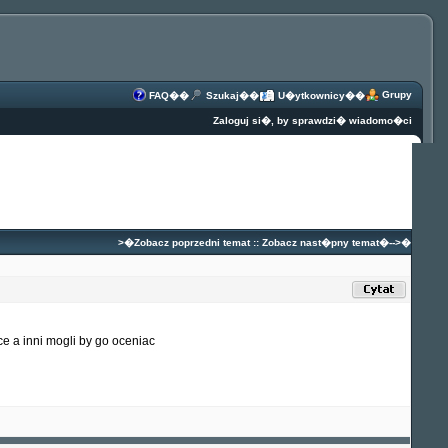
Grupy
FAQ
��
Szukaj
��
U�ytkownicy
��
Zaloguj si�, by sprawdzi� wiadomo�ci
>�
Zobacz poprzedni temat
::
Zobacz nast�pny temat
�-->�
 a inni mogli by go oceniac