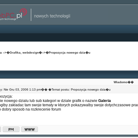
na
-->�
Grafika, webdesign
�-->�
Propozycja nowego dzia�u
Wiadomo��
�
: Nie Gru 03, 2006 1:13 pm
� �Temat postu: Propozycja nowego dzia�u
pozycja:
e nowego dzialu lub sub kategori w dziale grafik o nazwie
Galeria
glby zakladac tam swoje tematy w ktorych pokazywalby swoje dotychczasowe prace
to dobry sposob na rozkrecenie forum