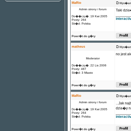
MaRio
Wys�any
Admin strony i forum
Taki dzia
_______
Do��czy�: 19 Kwi 2005
interact
Posty: 264
Sk�d: Polska
Powr�t do g�ry
matheus
Wys�any
no jest a
Moderator
Do��czy�: 22 Lis 2006
Posty: 487
Sk�d: 3 Miasto
Powr�t do g�ry
MaRio
Wys�any
Admin strony i forum
...Jak na
dzia�y na
Do��czy�: 19 Kwi 2005
_______
Posty: 264
interact
Sk�d: Polska
Powr�t do g�ry