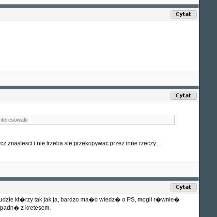
interesowalo
cz znaslesci i nie trzeba sie przekopywac przez inne rzeczy...
dzie kt�rzy tak jak ja, bardzo ma�o wiedz� o PS, mogli r�wnie�
zepadn� z kretesem.