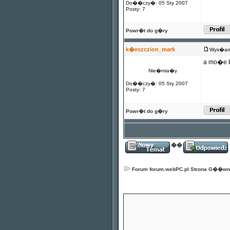
Do��czy�: 05 Sty 2007
Posty: 7
Powr�t do g�ry
k�eszczion_mark
Wys�any
a mo�e b
Nie�mia�y
Do��czy�: 05 Sty 2007
Posty: 7
Powr�t do g�ry
��
Forum forum.webPC.pl Strona G��w