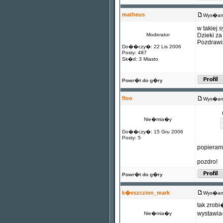
matheus
Wys�any
w takiej 
Moderator
Dzieki z
Pozdraw
Do��czy�: 22 Lis 2006
Posty: 487
Sk�d: 3 Miasto
Powr�t do g�ry
floo
Wys�any
Nie�mia�y
Do��czy�: 15 Gru 2006
Posty: 5
popieram.
pozdro!
Powr�t do g�ry
k�eszczion_mark
Wys�any
tak zrob
wystawia�
Nie�mia�y