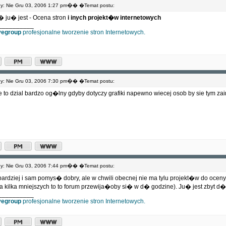
�
: Nie Gru 03, 2006 1:27 pm
� �Temat postu:
� ju� jest - Ocena stron
i inych projekt�w internetowych
__________
ivegroup
profesjonalne tworzenie stron Internetowych.
�
: Nie Gru 03, 2006 7:30 pm
� �Temat postu:
le to dzial bardzo og�lny gdyby dotyczy grafiki napewno wiecej osob by sie tym za
�
: Nie Gru 03, 2006 7:44 pm
� �Temat postu:
jbardziej i sam pomys� dobry, ale w chwili obecnej nie ma tylu projekt�w do oce
 kilka mniejszych to to forum przewija�oby si� w d� godzine). Ju� jest zbyt d�u
__________
ivegroup
profesjonalne tworzenie stron Internetowych.