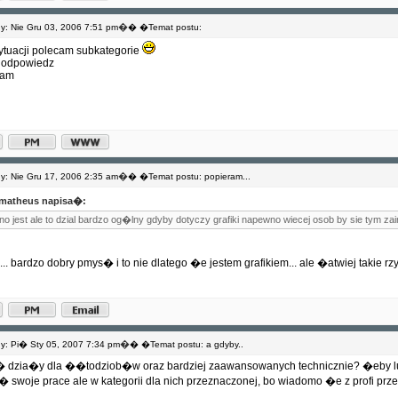
�
: Nie Gru 03, 2006 7:51 pm
� �Temat postu:
sytuacji polecam subkategorie
a odpowiedz
iam
�
: Nie Gru 17, 2006 2:35 am
� �Temat postu: popieram...
matheus napisa�:
no jest ale to dzial bardzo og�lny gdyby dotyczy grafiki napewno wiecej osob by sie tym za
.. bardzo dobry pmys� i to nie dlatego �e jestem grafikiem... ale �atwiej takie rzy
�
: Pi� Sty 05, 2007 7:34 pm
� �Temat postu: a gdyby..
i� dzia�y dla ��todziob�w oraz bardziej zaawansowanych technicznie? �eby lu
 swoje prace ale w kategorii dla nich przeznaczonej, bo wiadomo �e z profi pr