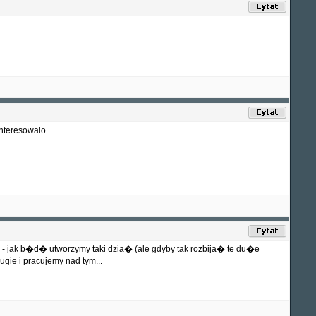
interesowalo
ny - jak b�d� utworzymy taki dzia� (ale gdyby tak rozbija� te du�e
gie i pracujemy nad tym...