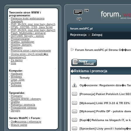
Tworzenie stron WWW i
programowanie:
-
Pierwsze kroki webmastera
-
Standardy
-
PHP, MySQL oraz inne bazy danych
-
HTML, DHTML, CSS, Java Script
forum.webPC.pl
-
PHP, MySQL oraz inne bazy danych
-
Flash, Multimedia i animacje
Rejestracja
::
Zaloguj
-
GOTOWE Skrypty - pomoc
-
Programowanie
-
Grafika, webdesign
-
Hosting, domeny
-
Programy
Forum forum.webPC.pl Strona G��w
-
Promocja stron i pozycjonowanie
-
Ocena stron i inych projekt�w
internetowych
-
Za darmo
-
Inne
�
�Reklama i promocja
Komputer:
-
Hardware
-
Windows
Tematy
�
-
Linux, Unix
-
Ochrona
Og�oszenie:
Regulamin dzia�u Tar
-
Software
Targowisko
:
[Promocja] Pakiet Polskich List SEO
-
Programy
-
Hosting WWW i domeny
-
Grafika
[Wykonam] Linki PR 3-10 & TR 33% 
-
Reklama i promocja
-
Prowadzenie serwisu
-
Skrypty
[Wykonam] Profile DF - polskie dom
Serwis WebPC i Forum:
[Kupi�] Reklama na blogach IT, w ka
-
Og�oszenia i informacje
-
Wasze opinie
[Sprzedam] Listy precli i katalog�
�
�
�