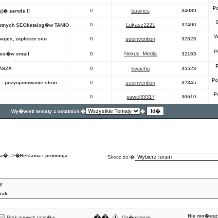
Po
0
busines
34089
j� serwis !!
S
0
Lukasz1221
32400
�atnych SEOkatalog�w TANIO
W
pages, zaplecze seo
0
seoinvention
32623
P
Nexus_Media
dres�w email
0
32163
P
RASZA
0
kwachu
35523
Po
 - pozycjonowanie stron
0
seoinvention
32345
P
0
pawel33317
30610
Wy�wietl tematy z ostatnich:�
�
na
�--->�
Reklama i promocja
Skocz do:�
y
rak
��
Nie mo�esz
Brak nowych post�w
Og�oszenie