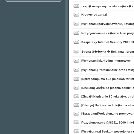
zesp� muzyczny na stundi�wk� i n
Kredyty od zaraz!
[Wykonam] pozycjonowanie, katalo
Pozycjonowanie - r�czne linki poz
Kaspersky Internet Security 2013 
Strona G��wna � Reklama i prom
[Wykonam] Marketing internetowy
[Wykonam]Profesionalne oraz efekt
[Sprzedam]Lista 502 polskich for in
[Szukam] Os�b do pisania opinii/k
[Zlec�] Napisanie 80 tekst�w: e-re
[Oferuje] Budowanie link�w na stro
[Sprzedam]Profesionalne promowan
Pozycjonowanie &#8211; 1000 link�
[Wsp�praca] Szukam pozycjonera 