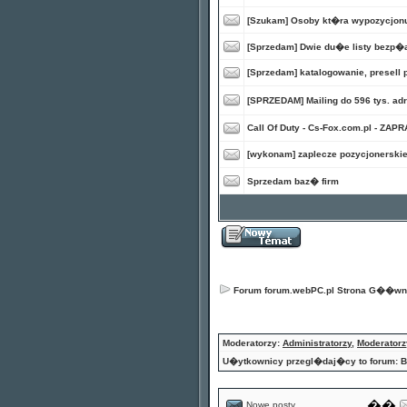
[Szukam] Osoby kt�ra wypozycjonu
[Sprzedam] Dwie du�e listy bezp
[Sprzedam] katalogowanie, presell 
[SPRZEDAM] Mailing do 596 tys. a
Call Of Duty - Cs-Fox.com.pl - ZAP
[wykonam] zaplecze pozycjonerskie
Sprzedam baz� firm
Forum forum.webPC.pl Strona G��w
Moderatorzy:
Administratorzy
,
Moderatorz
U�ytkownicy przegl�daj�cy to forum: B
��
Nowe posty