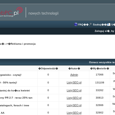
FAQ
��
Szukaj
��
U�
Zaloguj si�, b
na
�--->�
Reklama i promocja
Oznacz wszystkie te
�Odpowiedzi�
�Autor�
�Wy�wietle�
S
0
Admin
17066
gowisko - czytaj!
P
ListySEO.pl
 - 50% taniej!
0
131108
W
0
ListySEO.pl
33262
taniej do ko�ca kwietni
S
eny PR 2-7 - teraz 25% tan
0
ListySEO.pl
30813
Ni
0
ListySEO.pl
32666
talogach, forach i inne
S
0
ListySEO.pl
32902
w AA