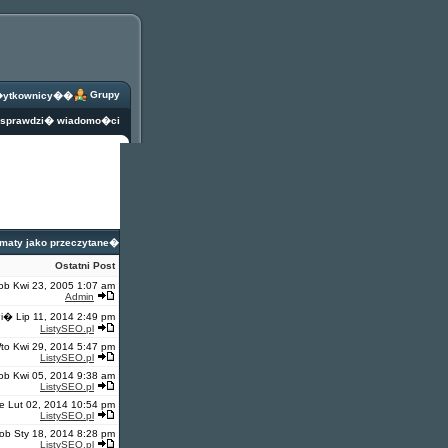
Grupy
ytkownicy
��
y sprawdzi� wiadomo�ci
maty jako przeczytane
�
Ostatni Post
ob Kwi 23, 2005 1:07 am
Admin
i� Lip 11, 2014 2:49 pm
ListySEO.pl
to Kwi 29, 2014 5:47 pm
ListySEO.pl
ob Kwi 05, 2014 9:38 am
ListySEO.pl
e Lut 02, 2014 10:54 pm
ListySEO.pl
ob Sty 18, 2014 8:28 pm
ListySEO.pl