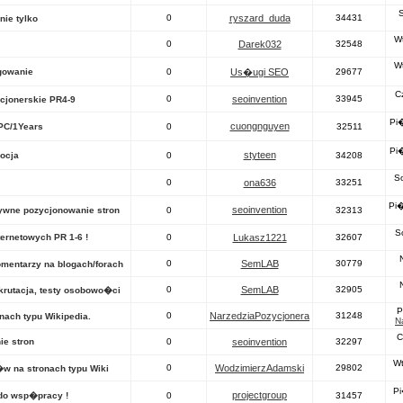
S
0
ryszard_duda
34431
ie tylko
W
0
Darek032
32548
W
gowanie
0
Us�ugi SEO
29677
C
0
seoinvention
33945
ycjonerskie PR4-9
Pi
cuongnguyen
1PC/1Years
0
32511
Pi
styteen
ocja
0
34208
S
0
ona636
33251
Pi�
seoinvention
ywne pozycjonowanie stron
0
32313
S
ternetowych PR 1-6 !
0
Lukasz1221
32607
0
SemLAB
30779
omentarzy na blogach/forach
0
SemLAB
32905
krutacja, testy osobowo�ci
P
0
NarzedziaPozycjonera
31248
nach typu Wikipedia.
N
C
ie stron
0
seoinvention
32297
Wt
0
WodzimierzAdamski
29802
w na stronach typu Wiki
Pi
projectgroup
do wsp�pracy !
0
31457