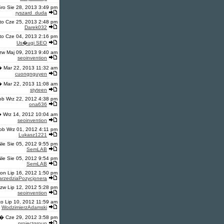
ro Sie 28, 2013 3:49 pm
ryszard_duda
to Cze 25, 2013 2:48 pm
Darek032
to Cze 04, 2013 2:16 pm
Us�ugi SEO
zw Maj 09, 2013 9:40 am
seoinvention
� Mar 22, 2013 11:32 am
cuongnguyen
� Mar 22, 2013 11:08 am
styteen
ob Wrz 22, 2012 4:38 pm
ona636
 Wrz 14, 2012 10:04 am
seoinvention
ob Wrz 01, 2012 4:11 pm
Lukasz1221
Nie Sie 05, 2012 9:55 pm
SemLAB
Nie Sie 05, 2012 9:54 pm
SemLAB
on Lip 16, 2012 1:50 pm
arzedziaPozycjonera
zw Lip 12, 2012 5:28 pm
seoinvention
o Lip 10, 2012 11:59 am
WodzimierzAdamski
� Cze 29, 2012 3:58 pm
projectgroup