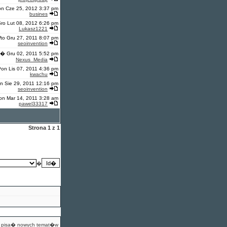
n Cze 25, 2012 3:37 pm
busines
ro Lut 08, 2012 6:26 pm
Lukasz1221
to Gru 27, 2011 8:07 pm
seoinvention
i� Gru 02, 2011 5:52 pm
Nexus_Media
on Lis 07, 2011 4:36 pm
kwachu
n Sie 29, 2011 12:16 pm
seoinvention
on Mar 14, 2011 3:28 am
pawel33317
Strona
1
z
1
�
pisa� nowych temat�w