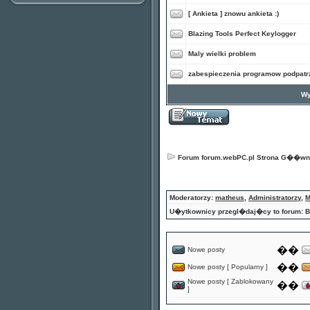
[ Ankieta ]
znowu ankieta :)
Blazing Tools Perfect Keylogger
Maly wielki problem
zabespieczenia programow podpatr
Wy
Forum forum.webPC.pl Strona G��w
Moderatorzy:
matheus
,
Administratorzy
,
M
U�ytkownicy przegl�daj�cy to forum: B
��
Nowe posty
��
Nowe posty [ Popularny ]
Nowe posty [ Zablokowany
��
]