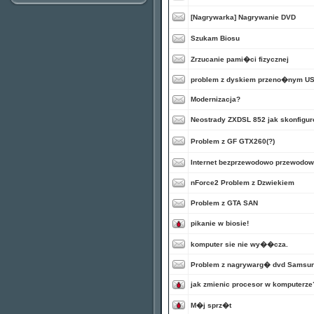
[Nagrywarka] Nagrywanie DVD
Szukam Biosu
Zrzucanie pami�ci fizycznej
problem z dyskiem przeno�nym U
Modernizacja?
Neostrady ZXDSL 852 jak skonfigu
Problem z GF GTX260(?)
Internet bezprzewodowo przewodo
nForce2 Problem z Dzwiekiem
Problem z GTA SAN
pikanie w biosie!
komputer sie nie wy��cza.
Problem z nagrywarg� dvd Samsu
jak zmienic procesor w komputerz
M�j sprz�t