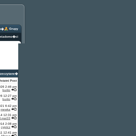
Grupy
��
 wiadomo�ci
rzeczytane
�
statni Post
026 2:46 pm
burito
26 12:27 pm
burito
021 6:42 pm
mewka
14 12:31 pm
l.mat33
014 2:08 pm
cypricz
11 12:41 pm
Misqut