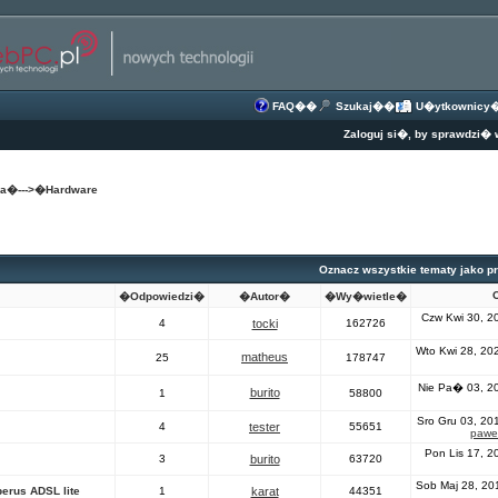
FAQ
��
Szukaj
��
U�ytkownicy
Zaloguj si�, by sprawdzi�
na
�--->�
Hardware
Oznacz wszystkie tematy jako p
O
�Odpowiedzi�
�Autor�
�Wy�wietle�
Czw Kwi 30, 2
4
tocki
162726
Wto Kwi 28, 20
matheus
25
178747
Nie Pa� 03, 2
burito
1
58800
Sro Gru 03, 20
4
tester
55651
pawe
Pon Lis 17, 2
3
burito
63720
Sob Maj 28, 20
erus ADSL lite
1
karat
44351