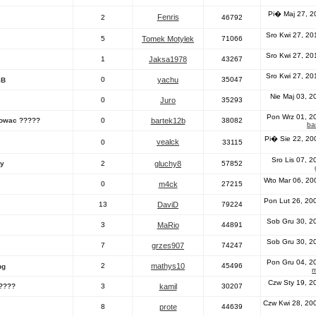
Pi� Maj 27, 2
Fenris
2
46792
Sro Kwi 27, 20
5
Tomek Motylek
71066
Sro Kwi 27, 20
1
Jaksa1978
43267
Sro Kwi 27, 20
0
yachu
35047
SB
Nie Maj 03, 2
0
Juro
35293
Pon Wrz 01, 2
rowac ?????
0
bartek12b
38082
ba
Pi� Sie 22, 20
vealck
0
33115
Sro Lis 07, 
wy
2
gluchy8
57852
Wto Mar 06, 20
0
m4ck
27215
Pon Lut 26, 20
13
DaviD
79224
Sob Gru 30, 2
3
MaRio
44891
Sob Gru 30, 2
7
grzes907
74247
Pon Gru 04, 2
2
mathys10
45496
ng
m
Czw Sty 19, 2
e????
3
kamil
30207
Czw Kwi 28, 20
8
prote
44639