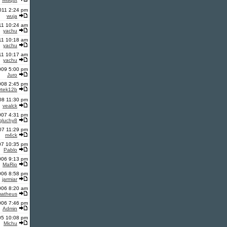
011 2:24 pm
wuja
11 10:24 am
yachu
11 10:18 am
yachu
11 10:17 am
yachu
009 5:00 pm
Juro
008 2:45 pm
rtek12b
08 11:30 pm
vealck
2007 4:31 pm
gluchy8
07 11:29 pm
m4ck
07 10:35 pm
Pablo
006 9:13 pm
MaRio
006 8:58 pm
jarmiar
006 8:20 am
atheus
006 7:46 pm
Admin
05 10:08 pm
Michu