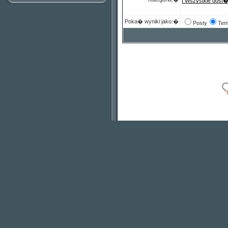
Poka� wyniki jako:�
Posty
Tem