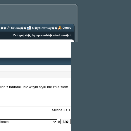
Grupy
Q
��
Szukaj
��
U�ytkownicy
��
Zaloguj si�, by sprawdzi� wiadomo�ci
n z fontami i nic w tym stylu nie znlalzlem
Strona
1
z
1
�