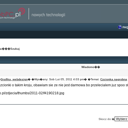
FA
na
���
Szukaj
Wiadomo��
�
Grafika, webdesign
� �Wys�any: Sob Lut 05, 2011 4:03 pm� �Temat:
Czcionka nagrobna
cionki o takim kroju, obawiam sie ze nie jest darmowa bo przelecialem juz spoo stro
too.pl/zdjecia/thumbs/2011-02/f4190218.jpg
Skocz do:�