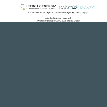
Cennik prywatnego o�rodka leczenia uzale�nie� Dobra Decyzja
gabloty aluminiowe
,
wiaty kroll
Powered by
phpBB
© 2001, 2005 phpBB Group
.