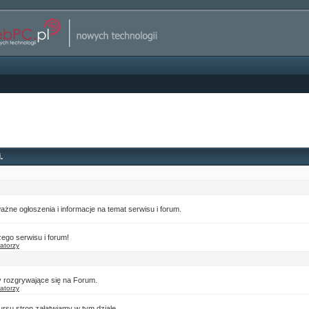
.
żne ogłoszenia i informacje na temat serwisu i forum.
ego serwisu i forum!
atorzy
y rozgrywające się na Forum.
atorzy
rsu stron załatwiamy w tym dziale