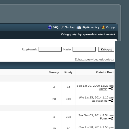
FAQ
Szukaj
Użytkownicy
Grupy
Zaloguj się, by sprawdzić wiadomości
Użytkownik:
Hasło:
Zobacz posty bez odpowiedzi
Tematy
Posty
Ostatni Post
Sob Lip 29, 2006 12:27 pm
4
24
Admin
Wto Lis 25, 2014 1:15 pm
20
315
adacashjez
Sro Gru 03, 2014 9:54 am
4
328
Fotex
Czw Lis 20, 2014 1:53 pm
10
30