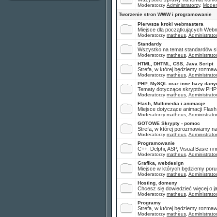
Moderatorzy
Administratorzy
,
Moder
Tworzenie stron WWW i programowanie
Pierwsze kroki webmastera
Miejsce dla początkujących Webm
Moderatorzy
matheus
,
Administrato
Standardy
Wszystko na temat standardów sie
Moderatorzy
matheus
,
Administrato
HTML, DHTML, CSS, Java Script
Strefa, w której będziemy rozmaw
Moderatorzy
matheus
,
Administrato
PHP, MySQL oraz inne bazy dany
Tematy dotyczące skryptów PHP i a
Moderatorzy
matheus
,
Administrato
Flash, Multimedia i animacje
Miejsce dotyczące animacji Flash
Moderatorzy
matheus
,
Administrato
GOTOWE Skrypty - pomoc
Strefa, w której porozmawiamy na t
Moderatorzy
matheus
,
Administrato
Programowanie
C++, Delphi, ASP, Visual Basic i
Moderatorzy
matheus
,
Administrato
Grafika, webdesign
Miejsce w których będziemy porus
Moderatorzy
matheus
,
Administrato
Hosting, domeny
Chcesz się dowiedzieć więcej o ja
Moderatorzy
matheus
,
Administrato
Programy
Strefa, w której będziemy rozma
Moderatorzy
matheus
,
Administrato