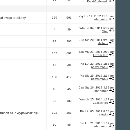
KrzyśGrabowski
Pią Lut 11, 2022 11:33 am
ać swoje problemy.
129
661
johnnorton
Wto Lis 04, 2014 6:37 pm
4
39
Stac
Sro Sie 20, 2014 9:52 am
74
303
delbant
Sro Maj 21, 2014 2:08 pm
162
602
Grzesi3k85
Pią Lut 23, 2018 1:53 pm
12
49
pawel.mat33
Pią Sie 25, 2017 2:14 pm
108
417
pawel.mat33
Czw Sty 26, 2017 3:32 pm
13
45
johnnorton
Wto Lis 25, 2014 1:17 pm
33
183
adacashjez
Pią Lip 05, 2019 8:38 pm
firmach itd.? Wypowiedz się!
102
351
mewka
Sro Lut 21, 2018 1:37 pm
10
85
johnnorton