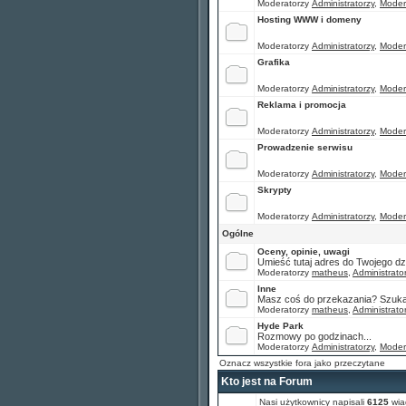
Moderatorzy
Administratorzy
,
Moder
Hosting WWW i domeny
Moderatorzy
Administratorzy
,
Moder
Grafika
Moderatorzy
Administratorzy
,
Moder
Reklama i promocja
Moderatorzy
Administratorzy
,
Moder
Prowadzenie serwisu
Moderatorzy
Administratorzy
,
Moder
Skrypty
Moderatorzy
Administratorzy
,
Moder
Ogólne
Oceny, opinie, uwagi
Umieść tutaj adres do Twojego dz
Moderatorzy
matheus
,
Administrato
Inne
Masz coś do przekazania? Szukas
Moderatorzy
matheus
,
Administrato
Hyde Park
Rozmowy po godzinach...
Moderatorzy
Administratorzy
,
Moder
Oznacz wszystkie fora jako przeczytane
Kto jest na Forum
Nasi użytkownicy napisali
6125
wia