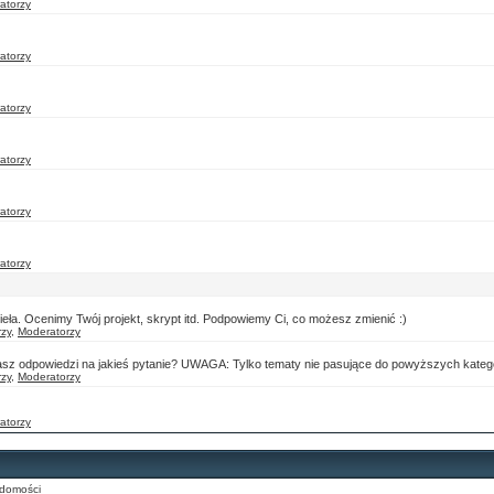
atorzy
atorzy
atorzy
atorzy
atorzy
atorzy
ieła. Ocenimy Twój projekt, skrypt itd. Podpowiemy Ci, co możesz zmienić :)
rzy
,
Moderatorzy
z odpowiedzi na jakieś pytanie? UWAGA: Tylko tematy nie pasujące do powyższych katego
rzy
,
Moderatorzy
atorzy
domości