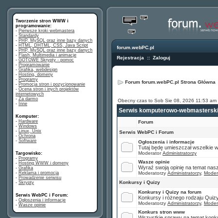
Tworzenie stron WWW i
programowanie:
-
Pierwsze kroki webmastera
-
Standardy
-
PHP, MySQL oraz inne bazy danych
-
HTML, DHTML, CSS, Java Script
forum.webPC.pl
-
PHP, MySQL oraz inne bazy danych
-
Flash, Multimedia i animacje
Rejestracja
::
Zaloguj
-
GOTOWE Skrypty - pomoc
-
Programowanie
-
Grafika, webdesign
-
Hosting, domeny
-
Programy
Forum forum.webPC.pl Strona Główna
-
Promocja stron i pozycjonowanie
-
Ocena stron i inych projektów
internetowych
-
Za darmo
Obecny czas to Sob Sie 08, 2026 11:53 am
-
Inne
Serwis komputerowo-webmasterski
Komputer:
-
Hardware
Forum
-
Windows
-
Linux, Unix
Serwis WebPC i Forum
-
Ochrona
-
Software
Ogłoszenia i informacje
Tutaj będę umieszczał wszelkie wa
Moderator
Administratorzy
Targowisko
:
-
Programy
Wasze opinie
-
Hosting WWW i domeny
Wyraź swoją opinię na temat nasz
-
Grafika
-
Reklama i promocja
Moderatorzy
Administratorzy
,
Moder
-
Prowadzenie serwisu
Konkursy i Quizy
-
Skrypty
Konkursy i Quizy na forum
Serwis WebPC i Forum:
Konkursy i różnego rodzaju Quiz
-
Ogłoszenia i informacje
Moderatorzy
Administratorzy
,
Moder
-
Wasze opinie
Konkurs stron www
Wszystkie sprawy na temat konku