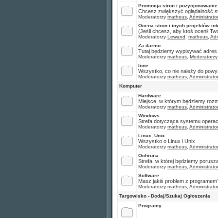
Promocja stron i pozycjonowanie
Chcesz zwiększyć oglądalność sw
Moderatorzy
matheus
,
Administrato
Ocena stron i inych projektów in
(Jeśli chcesz, aby ktoś ocenił Two
Moderatorzy
Lewand
,
matheus
,
Adm
Za darmo
Tutaj będziemy wypisywać adres str
Moderatorzy
matheus
,
Moderatorzy
Inne
Wszystko, co nie należy do powyż
Moderatorzy
matheus
,
Administrato
Komputer
Hardware
Miejsce, w którym będziemy roz
Moderatorzy
matheus
,
Administrato
Windows
Strefa dotycząca systemu opera
Moderatorzy
matheus
,
Administrato
Linux, Unix
Wszystko o Linux i Unix.
Moderatorzy
matheus
,
Administrato
Ochrona
Strefa, w której będziemy porusz
Moderatorzy
matheus
,
Administrato
Software
Masz jakiś problem z programem
Moderatorzy
matheus
,
Administrato
Targowisko - Dodaj/Szukaj Ogłoszenia
Programy