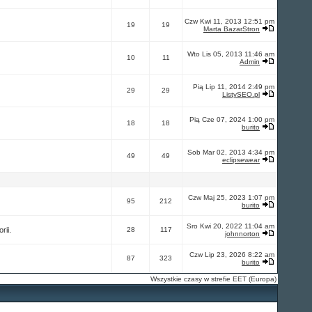
Czw Kwi 11, 2013 12:51 pm
19
19
Marta BazarStron
Wto Lis 05, 2013 11:46 am
10
11
Admin
Pią Lip 11, 2014 2:49 pm
29
29
ListySEO.pl
Pią Cze 07, 2024 1:00 pm
18
18
burito
Sob Mar 02, 2013 4:34 pm
49
49
eclipsewear
Czw Maj 25, 2023 1:07 pm
95
212
burito
Sro Kwi 20, 2022 11:04 am
rii.
28
117
johnnorton
Czw Lip 23, 2026 8:22 am
87
323
burito
Wszystkie czasy w strefie EET (Europa)