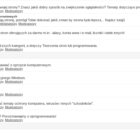
ojej strony? Znasz jakiś dobry sposób na zwiększenie oglądalności? Tematy dotyczące prom
rzy
,
Moderatorzy
ternetowych
ją stronę, pomógł Tobie dokonać jakiś zmian by strona była lepsza... Napisz tutaj!)
inistratorzy
,
Moderatorzy
on oferujących za darmo m.in.: aliasy, konta www i e-mail, liczniki i wiele innych!
szych kategorii, a dotyczy Tworzenia stron lub programowania.
rzy
,
Moderatorzy
mawiać o sprzęcie komputerowym.
rzy
,
Moderatorzy
cyjnego Windows.
rzy
,
Moderatorzy
rzy
,
Moderatorzy
ać tematy ochrony komputera, wirusów i innych "szkodników".
rzy
,
Moderatorzy
? Porozmawiajmy o oprogramowaniu!
rzy
,
Moderatorzy