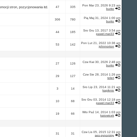
Pon Mar 23, 2026 9:23 am
ocji stron, pozycjonowania itd.
47
335
burito
Pią Maj 31, 2024 1:00 pm
306
780
burito
Sro Gru 13, 2017 3:54 pm
44
185
pawel.mat33
Pon Lut 21, 2022 10:36 am
53
142
johnnorton
Czw Kwi 30, 2026 2:46 pm
27
126
burito
Czw Sie 28, 2014 1:26 pm
29
127
teleri
Sro Lip 23, 2014 11:21 am
3
14
kapiknio
Sro Gru 03, 2014 12:18 pm
10
68
pawel.mat33
Wto Paź 14, 2014 1:03 pm
19
66
katowicek
Czw Lis 05, 2015 12:31 pm
31
31
seo-synonimy