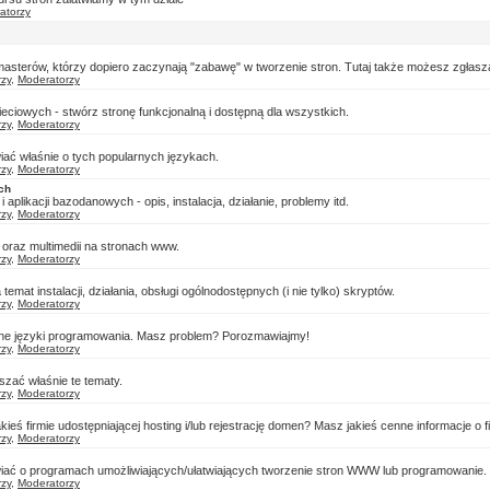
atorzy
asterów, którzy dopiero zaczynają "zabawę" w tworzenie stron. Tutaj także możesz zgłasz
rzy
,
Moderatorzy
ciowych - stwórz stronę funkcjonalną i dostępną dla wszystkich.
rzy
,
Moderatorzy
iać właśnie o tych popularnych językach.
rzy
,
Moderatorzy
ch
plikacji bazodanowych - opis, instalacja, działanie, problemy itd.
rzy
,
Moderatorzy
 oraz multimedii na stronach www.
rzy
,
Moderatorzy
emat instalacji, działania, obsługi ogólnodostępnych (i nie tylko) skryptów.
rzy
,
Moderatorzy
 inne języki programowania. Masz problem? Porozmawiajmy!
rzy
,
Moderatorzy
zać właśnie te tematy.
rzy
,
Moderatorzy
kieś firmie udostępniającej hosting i/lub rejestrację domen? Masz jakieś cenne informacje o 
rzy
,
Moderatorzy
wiać o programach umożliwiających/ułatwiających tworzenie stron WWW lub programowanie.
rzy
,
Moderatorzy