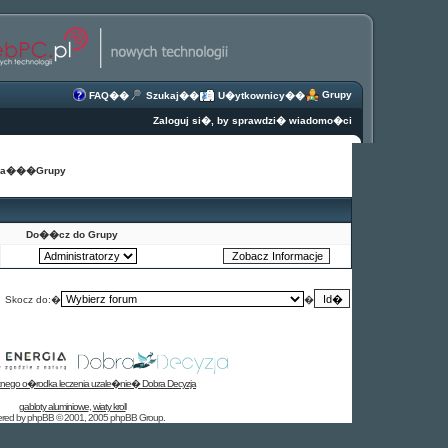
Grupy
FAQ
��
Szukaj
��
U�ytkownicy
��
Zaloguj si�, by sprawdzi� wiadomo�ci
na
���
Grupy
Do��cz do Grupy
Skocz do:�
�
tnego o�rodka leczenia uzale�nie� Dobra Decyzja
gabloty aluminiowe
,
wiaty kroll
red by
phpBB
© 2001, 2005 phpBB Group
.