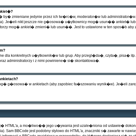
nkiet�?
g� by� zmieniane jedynie przez ich tw�rc�w, moderator�w lub administrator�w.
ta). Je�eli nikt jeszcze nie g�osowa� u�ytkownicy mog� usun�� ankiet� lub 
ratorzy mog� ankiet� zmieni� lub usun��. Jest to ustawione w ten spos�b aby
um?
e dla konkretnych u�ytkownik�w lub grup. Aby przegl�da�, czyta�, pisa� itp
oraz administratorzy i z nimi powiniene� si� skontaktowa�.
nkietach?
 mog� g�osowa� w ankietach (aby zapobiec fa�szowaniu wynik�w). Je�eli za
cj� HTML'a, a mo�liwo�� jego u�ywania jest uzale�niona od ustawie� doko
). Sam BBCode jest podobny stylowo do HTML'a, znaczniki s� zawarte w nawiasac