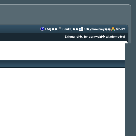
Grupy
FAQ
��
Szukaj
��
U�ytkownicy
��
Zaloguj si�, by sprawdzi� wiadomo�ci