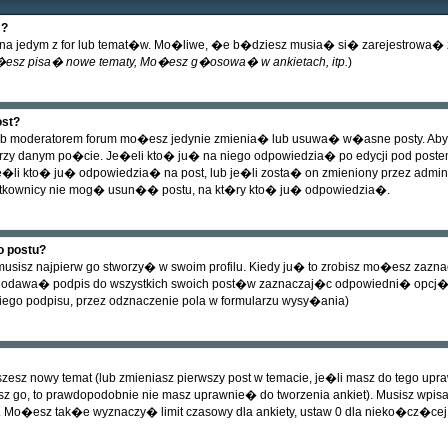
m?
emat na jedym z for lub temat�w. Mo�liwe, �e b�dziesz musia� si� zarejestro
esz pisa� nowe tematy, Mo�esz g�osowa� w ankietach, itp.
)
st?
lub moderatorem forum mo�esz jedynie zmienia� lub usuwa� w�asne posty. Aby z
rzy danym po�cie. Je�eli kto� ju� na niego odpowiedzia� po edycji pod postem po
je�li kto� ju� odpowiedzia� na post, lub je�li zosta� on zmieniony przez admin
ytkownicy nie mog� usun�� postu, na kt�ry kto� ju� odpowiedzia�.
o postu?
sisz najpierw go stworzy� w swoim profilu. Kiedy ju� to zrobisz mo�esz zazn
odawa� podpis do wszystkich swoich post�w zaznaczaj�c odpowiedni� opcj� 
ego podpisu, przez odznaczenie pola w formularzu wysy�ania)
 piszesz nowy temat (lub zmieniasz pierwszy post w temacie, je�li masz do tego 
sz go, to prawdopodobnie nie masz uprawnie� do tworzenia ankiet). Musisz wpis
. Mo�esz tak�e wyznaczy� limit czasowy dla ankiety, ustaw 0 dla nieko�cz�cej 