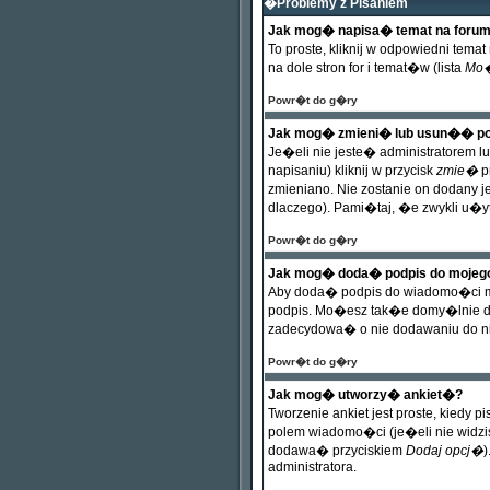
�Problemy z Pisaniem
Jak mog� napisa� temat na foru
To proste, kliknij w odpowiedni t
na dole stron for i temat�w (lista
Mo�
Powr�t do g�ry
Jak mog� zmieni� lub usun�� po
Je�eli nie jeste� administratorem 
napisaniu) kliknij w przycisk
zmie�
p
zmieniano. Nie zostanie on dodany 
dlaczego). Pami�taj, �e zwykli u�
Powr�t do g�ry
Jak mog� doda� podpis do mojeg
Aby doda� podpis do wiadomo�ci mu
podpis. Mo�esz tak�e domy�lnie d
zadecydowa� o nie dodawaniu do ni
Powr�t do g�ry
Jak mog� utworzy� ankiet�?
Tworzenie ankiet jest proste, kiedy
polem wiadomo�ci (je�eli nie widzi
dodawa� przyciskiem
Dodaj opcj�
)
administratora.