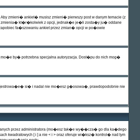
 Aby zmieni� ankiet� musisz zmieni� pierwszy post w danym temacie (z
zmienia� kt�r�kolwiek z opcji, jednak�e je�li zosta�y ju� oddane
 zapobiec fa�szowaniu ankiet przez zmian� opcji w po�owie
. mo�e by� potrzebna specjalna autoryzacja. Dost�pu do nich mog�
rejestrowa�e� si� i nadal nie mo�esz g�osowa�, prawdopodobnie nie
nanych przez administratora (mo�esz tak�e wy��cza� go dla ka�dego
h kwadratowych [ i ] a nie < i > oraz oferuje wi�ksz� kontrol� nad tym