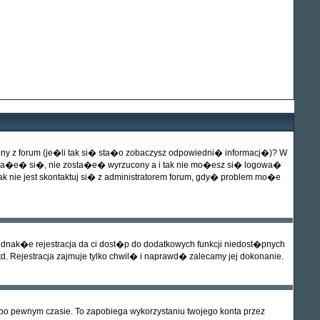
z forum (je�li tak si� sta�o zobaczysz odpowiedni� informacj�)? W
rowa�e� si�, nie zosta�e� wyrzucony a i tak nie mo�esz si� logowa�
nie jest skontaktuj si� z administratorem forum, gdy� problem mo�e
dnak�e rejestracja da ci dost�p do dodatkowych funkcji niedost�pnych
. Rejestracja zajmuje tylko chwil� i naprawd� zalecamy jej dokonanie.
 pewnym czasie. To zapobiega wykorzystaniu twojego konta przez