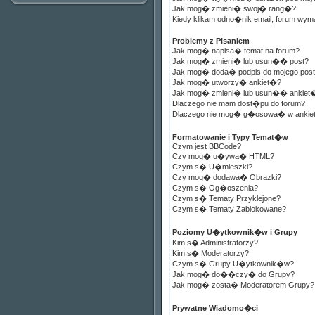
Jak mog� zmieni� swoj� rang�?
Kiedy klikam odno�nik email, forum wym
Problemy z Pisaniem
Jak mog� napisa� temat na forum?
Jak mog� zmieni� lub usun�� post?
Jak mog� doda� podpis do mojego pos
Jak mog� utworzy� ankiet�?
Jak mog� zmieni� lub usun�� ankiet
Dlaczego nie mam dost�pu do forum?
Dlaczego nie mog� g�osowa� w ankie
Formatowanie i Typy Temat�w
Czym jest BBCode?
Czy mog� u�ywa� HTML?
Czym s� U�mieszki?
Czy mog� dodawa� Obrazki?
Czym s� Og�oszenia?
Czym s� Tematy Przyklejone?
Czym s� Tematy Zablokowane?
Poziomy U�ytkownik�w i Grupy
Kim s� Administratorzy?
Kim s� Moderatorzy?
Czym s� Grupy U�ytkownik�w?
Jak mog� do��czy� do Grupy?
Jak mog� zosta� Moderatorem Grupy?
Prywatne Wiadomo�ci