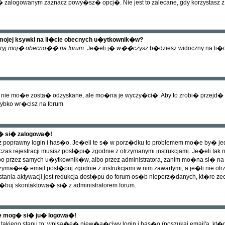
zalogowanym zaznacz powy�sz� opcj�. Nie jest to zalecane, gdy korzystasz z pu
mojej ksywki na li�cie obecnych u�ytkownik�w?
ryj moj� obecno�� na forum
. Je�eli j�
w��czysz
b�dziesz widoczny na li�cie
 nie mo�e zosta� odzyskane, ale mo�na je wyczy�ci�. Aby to zrobi� przejd� na
zybko wr�cisz na forum
� si� zalogowa�!
z poprawny login i has�o. Je�eli te s� w porz�dku to problemem mo�e by� 
zas rejestracji musisz post�pi� zgodnie z otrzymanymi instrukcjami. Je�eli tak
albo przez samych u�ytkownik�w, albo przez administratora, zanim mo�na si� 
trzyma�e� email post�puj zgodnie z instrukcjami w nim zawartymi, a je�li ni
ania aktywacji jest redukcja dost�pu do forum os�b nieporz�danych, kt�re
j skontaktowa� si� z administratorem forum.
ie mog� si� ju� logowa�!
akiego stanu to: wpisa�e� niew�a�ciwy login i has�o (poszukaj email'a, kt�ry 