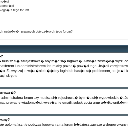
mo�ci!
iadomo�ci!
kogo� z tego forum!
ch nadu�y� i prawnych dotycz�cych tego forum?
�?
musisz si� zarejestrowa� aby m�c si� logowa�. A mo�e zosta�e� wyrzucony 
bmasterem lub administratorem forum aby pozna� pow�d tego. Je�eli zarejest
o. Zazwyczaj to w�a�nie b��dny login lub has�o s� problemem, ale je�li tak 
cji skryptu.
estrowa�?
administratora forum czy musisz si� rejestrowa� by m�c si� wypowiedzie�. Je
mat, prywatne wiadomo�ci, wysy�anie emaili, subskrypcja grup u�ytkownik�w itd
ywany?
nie automatycznie
podczas logowania na forum b�dziesz zawsze wylogowywany po