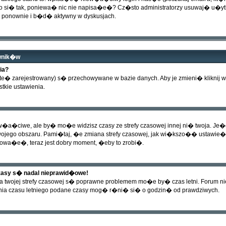
i� tak, poniewa� nic nie napisa�e�? Cz�sto administratorzy usuwaj� u�ytkow
 ponownie i b�d� aktywny w dyskusjach.
ownik�w
ia?
este� zarejestrowany) s� przechowywane w bazie danych. Aby je zmieni� kliknij
tkie ustawienia.
a�ciwe, ale by� mo�e widzisz czasy ze strefy czasowej innej ni� twoja. Je�eli
ojego obszaru. Pami�taj, �e zmiana strefy czasowej, jak wi�kszo�� ustawie
trowa�e�, teraz jest dobry moment, �eby to zrobi�.
asy s� nadal nieprawid�owe!
a twojej strefy czasowej s� poprawne problemem mo�e by� czas letni. Forum n
nia czasu letniego podane czasy mog� r�ni� si� o godzin� od prawdziwych.