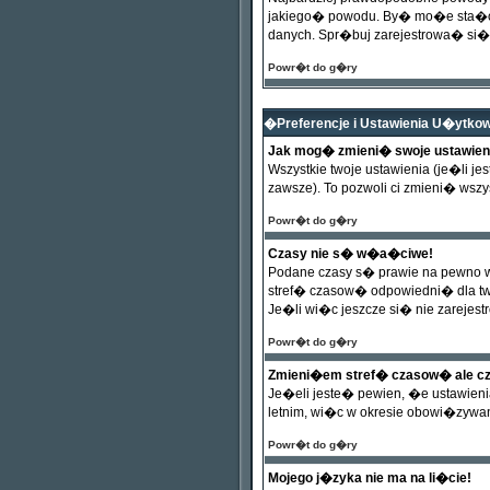
jakiego� powodu. By� mo�e sta�o s
danych. Spr�buj zarejestrowa� si�
Powr�t do g�ry
�Preferencje i Ustawienia U�ytk
Jak mog� zmieni� swoje ustawien
Wszystkie twoje ustawienia (je�li j
zawsze). To pozwoli ci zmieni� wszys
Powr�t do g�ry
Czasy nie s� w�a�ciwe!
Podane czasy s� prawie na pewno w�
stref� czasow� odpowiedni� dla tw
Je�li wi�c jeszcze si� nie zarejes
Powr�t do g�ry
Zmieni�em stref� czasow� ale cz
Je�eli jeste� pewien, �e ustawieni
letnim, wi�c w okresie obowi�zywa
Powr�t do g�ry
Mojego j�zyka nie ma na li�cie!