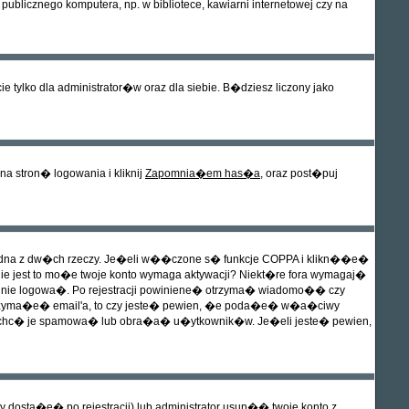
blicznego komputera, np. w bibliotece, kawiarni internetowej czy na
 tylko dla administrator�w oraz dla siebie. B�dziesz liczony jako
 stron� logowania i kliknij
Zapomnia�em has�a
, oraz post�puj
jedna z dw�ch rzeczy. Je�eli w��czone s� funkcje COPPA i klikn��e�
 nie jest to mo�e twoje konto wymaga aktywacji? Niekt�re fora wymagaj�
na nie logowa�. Po rejestracji powiniene� otrzyma� wiadomo�� czy
e otrzyma�e� email'a, to czy jeste� pewien, �e poda�e� w�a�ciwy
 zechc� je spamowa� lub obra�a� u�ytkownik�w. Je�eli jeste� pewien,
dosta�e� po rejestracji) lub administrator usun�� twoje konto z