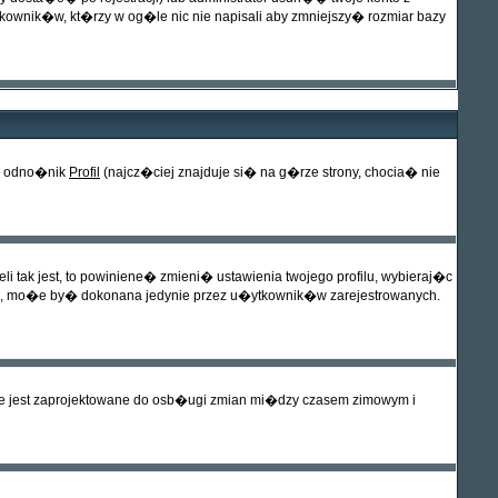
nik�w, kt�rzy w og�le nic nie napisali aby zmniejszy� rozmiar bazy
 w odno�nik
Profil
(najcz�ciej znajduje si� na g�rze strony, chocia� nie
 tak jest, to powiniene� zmieni� ustawienia twojego profilu, wybieraj�c
�, mo�e by� dokonana jedynie przez u�ytkownik�w zarejestrowanych.
ie jest zaprojektowane do osb�ugi zmian mi�dzy czasem zimowym i