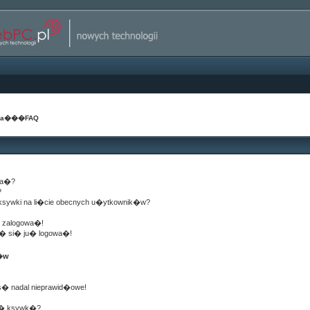
na
���
FAQ
wa�?
?
 ksywki na li�cie obecnych u�ytkownik�w?
� zalogowa�!
g� si� ju� logowa�!
k�w
s� nadal nieprawid�owe!
j� ksywk�?