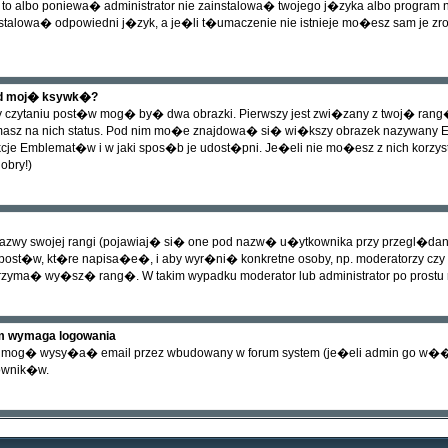
to albo poniewa� administrator nie zainstalowa� twojego j�zyka albo program
nstalowa� odpowiedni j�zyk, a je�li t�umaczenie nie istnieje mo�esz sam je zr
od moj� ksywk�?
czytaniu post�w mog� by� dwa obrazki. Pierwszy jest zwi�zany z twoj� rang
sz na nich status. Pod nim mo�e znajdowa� si� wi�kszy obrazek nazywany Embl
je Emblemat�w i w jaki spos�b je udost�pni. Je�eli nie mo�esz z nich korzysta
obry!)
wy swojej rangi (pojawiaj� si� one pod nazw� u�ytkownika przy przegl�daniu 
ost�w, kt�re napisa�e�, i aby wyr�ni� konkretne osoby, np. moderatorzy czy
 otrzyma� wy�sz� rang�. W takim wypadku moderator lub administrator po prostu 
um wymaga logowania
cy mog� wysy�a� email przez wbudowany w forum system (je�eli admin go w�
ownik�w.