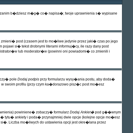
wa� zanim b�dziesz m�g� co� napisa�; twoje uprawnienia s� wypisane
mieni� post (czasem jest to mo�liwe jedynie przez jaki� czas po jego
jawi si� tekst drobnymi literami informuj�cy, ile razy dany post
istrator�w lub moderator�w (powinni oni powiadomi� co zmienili i
aczy� pole
Dodaj podpis
przy formularzu wysy�ania postu, aby doda�
w swoim profilu (przy czym ka�dorazowo pisz�c post mo�esz
uprawnienia) powiniene� zobaczy� formularz
Dodaj Ankiet�
pod g��wnym
a� tytu� ankiety i poda� przynajmniej dwie opcje (kolejne opcje mo�esz
si�. Liczba mo�liwych do ustawienia opcji jest okre�lana przez