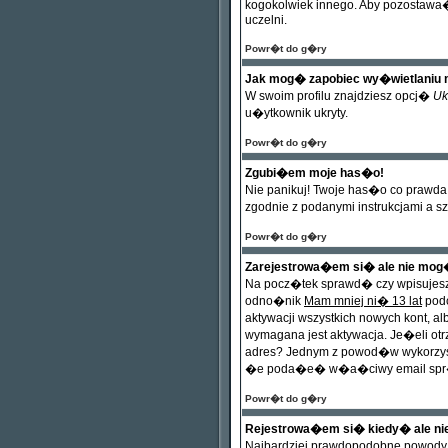
kogokolwiek innego. Aby pozostawa� 
uczelni.
Powr�t do g�ry
Jak mog� zapobiec wy�wietlaniu 
W swoim profilu znajdziesz opcj�
Uk
u�ytkownik ukryty.
Powr�t do g�ry
Zgubi�em moje has�o!
Nie panikuj! Twoje has�o co prawda
zgodnie z podanymi instrukcjami a s
Powr�t do g�ry
Zarejestrowa�em si� ale nie mog
Na pocz�tek sprawd� czy wpisujes
odno�nik
Mam mniej ni� 13 lat
podc
aktywacji wszystkich nowych kont, 
wymagana jest aktywacja. Je�eli o
adres? Jednym z powod�w wykorzyst
�e poda�e� w�a�ciwy email spr�bu
Powr�t do g�ry
Rejestrowa�em si� kiedy� ale n
Najbardziej prawdopodobne powody t