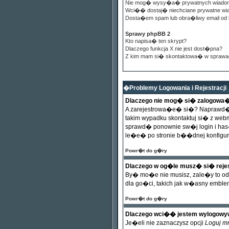
Nie mog� wysy�a� prywatnych wiado
Wci�� dostaj� niechciane prywatne w
Dosta�em spam lub obra�liwy email od 
Sprawy phpBB 2
Kto napisa� ten skrypt?
Dlaczego funkcja X nie jest dost�pna?
Z kim mam si� skontaktowa� w sprawa
�Problemy Logowania i Rejestracji
Dlaczego nie mog� si� zalogowa
A zarejestrowa�e� si�? Naprawd� 
takim wypadku skontaktuj si� z we
sprawd� ponownie sw�j login i has�
le�e� po stronie b��dnej konfigura
Powr�t do g�ry
Dlaczego w og�le musz� si� rej
By� mo�e nie musisz, zale�y to od 
dla go�ci, takich jak w�asny emble
Powr�t do g�ry
Dlaczego wci�� jestem wylogow
Je�eli nie zaznaczysz opcji
Loguj m