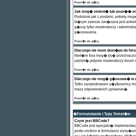
Powr�t do g�ry
Jak mog� zmieni� lub usun�� a
Podobnie jak z postami, ankiety mo
kt�rym zawsze zwi�zana jest ankie
g�osy tylko moderatorzy i administ
g�osowania.
Powr�t do g�ry
Dlaczego nie mam dost�pu do for
Niet�re fora mog� by� przeznaczon
udzieli� jedynie moderatorzy forum 
Powr�t do g�ry
Dlaczego nie mog� g�osowa� w a
Tylko zarejestrowani u�ytkownicy
masz odpowiednich uprawnie�.
Powr�t do g�ry
�Formatowanie i Typy Temat�w
Czym jest BBCode?
BBCode jest specjaln� implementa
postu osobno w formularzu wysy�ania