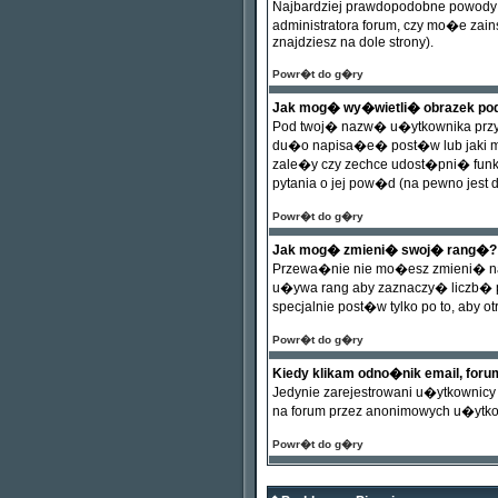
Najbardziej prawdopodobne powody 
administratora forum, czy mo�e zai
znajdziesz na dole strony).
Powr�t do g�ry
Jak mog� wy�wietli� obrazek p
Pod twoj� nazw� u�ytkownika przy 
du�o napisa�e� post�w lub jaki ma
zale�y czy zechce udost�pni� funkc
pytania o jej pow�d (na pewno jest d
Powr�t do g�ry
Jak mog� zmieni� swoj� rang�?
Przewa�nie nie mo�esz zmieni� naz
u�ywa rang aby zaznaczy� liczb� p
specjalnie post�w tylko po to, aby
Powr�t do g�ry
Kiedy klikam odno�nik email, for
Jedynie zarejestrowani u�ytkowni
na forum przez anonimowych u�ytk
Powr�t do g�ry