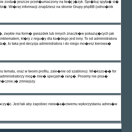
 nie zosta� jeszcze przet�umaczony na tw�j j�zyk. Spr�buj spyta� si�
obi�. Wi�cej informacji znajdziesz na stronie Grupy phpBB (odno�nik
�, zwykle ma form� gwiazdek lub innych znaczk�w pokazuj�cych jak
ematem, kt�ry z regu�y dla ka�dego jest inny. To od administratora
�, to taka jest decyzja administratora i do niego mo�esz kierowa�
tematu, oraz w twoim profilu, zale�nie od szablonu). Wi�kszo�� for
 administratorzy mog� mie� specjaln� rang�. Prosimy nie pisa�
r�cznie j� zmniejszy.
�czy�). Jest tak aby zapobiec niew�a�ciwemu wykorzystaniu adres�w