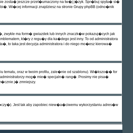
 nie zosta� jeszcze przet�umaczony na tw�j j�zyk. Spr�buj spyta� si�
obi�. Wi�cej informacji znajdziesz na stronie Grupy phpBB (odno�nik
�, zwykle ma form� gwiazdek lub innych znaczk�w pokazuj�cych jak
ematem, kt�ry z regu�y dla ka�dego jest inny. To od administratora
�, to taka jest decyzja administratora i do niego mo�esz kierowa�
tematu, oraz w twoim profilu, zale�nie od szablonu). Wi�kszo�� for
 administratorzy mog� mie� specjaln� rang�. Prosimy nie pisa�
r�cznie j� zmniejszy.
�czy�). Jest tak aby zapobiec niew�a�ciwemu wykorzystaniu adres�w