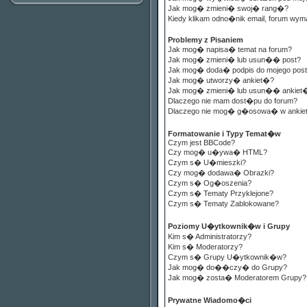
Jak mog� zmieni� swoj� rang�?
Kiedy klikam odno�nik email, forum wym
Problemy z Pisaniem
Jak mog� napisa� temat na forum?
Jak mog� zmieni� lub usun�� post?
Jak mog� doda� podpis do mojego pos
Jak mog� utworzy� ankiet�?
Jak mog� zmieni� lub usun�� ankiet
Dlaczego nie mam dost�pu do forum?
Dlaczego nie mog� g�osowa� w ankie
Formatowanie i Typy Temat�w
Czym jest BBCode?
Czy mog� u�ywa� HTML?
Czym s� U�mieszki?
Czy mog� dodawa� Obrazki?
Czym s� Og�oszenia?
Czym s� Tematy Przyklejone?
Czym s� Tematy Zablokowane?
Poziomy U�ytkownik�w i Grupy
Kim s� Administratorzy?
Kim s� Moderatorzy?
Czym s� Grupy U�ytkownik�w?
Jak mog� do��czy� do Grupy?
Jak mog� zosta� Moderatorem Grupy?
Prywatne Wiadomo�ci