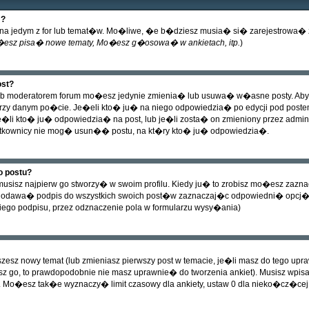
m?
emat na jedym z for lub temat�w. Mo�liwe, �e b�dziesz musia� si� zarejestro
esz pisa� nowe tematy, Mo�esz g�osowa� w ankietach, itp.
)
st?
lub moderatorem forum mo�esz jedynie zmienia� lub usuwa� w�asne posty. Aby z
rzy danym po�cie. Je�eli kto� ju� na niego odpowiedzia� po edycji pod postem po
je�li kto� ju� odpowiedzia� na post, lub je�li zosta� on zmieniony przez admin
ytkownicy nie mog� usun�� postu, na kt�ry kto� ju� odpowiedzia�.
o postu?
sisz najpierw go stworzy� w swoim profilu. Kiedy ju� to zrobisz mo�esz zazn
odawa� podpis do wszystkich swoich post�w zaznaczaj�c odpowiedni� opcj� 
ego podpisu, przez odznaczenie pola w formularzu wysy�ania)
 piszesz nowy temat (lub zmieniasz pierwszy post w temacie, je�li masz do tego 
sz go, to prawdopodobnie nie masz uprawnie� do tworzenia ankiet). Musisz wpis
. Mo�esz tak�e wyznaczy� limit czasowy dla ankiety, ustaw 0 dla nieko�cz�cej 