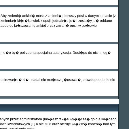
 Aby zmieni� ankiet� musisz zmieni� pierwszy post w danym temacie (z
zmienia� kt�r�kolwiek z opcji, jednak�e je�li zosta�y ju� oddane
 zapobiec fa�szowaniu ankiet przez zmian� opcji w po�owie
. mo�e by� potrzebna specjalna autoryzacja. Dost�pu do nich mog�
rejestrowa�e� si� i nadal nie mo�esz g�osowa�, prawdopodobnie nie
nanych przez administratora (mo�esz tak�e wy��cza� go dla ka�dego
h kwadratowych [ i ] a nie < i > oraz oferuje wi�ksz� kontrol� nad tym