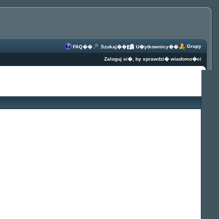
Grupy
FAQ
��
Szukaj
��
U�ytkownicy
��
Zaloguj si�, by sprawdzi� wiadomo�ci