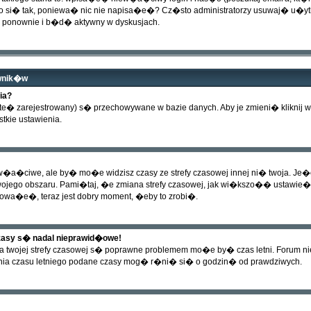
i� tak, poniewa� nic nie napisa�e�? Cz�sto administratorzy usuwaj� u�ytkow
 ponownie i b�d� aktywny w dyskusjach.
ownik�w
ia?
este� zarejestrowany) s� przechowywane w bazie danych. Aby je zmieni� kliknij
tkie ustawienia.
a�ciwe, ale by� mo�e widzisz czasy ze strefy czasowej innej ni� twoja. Je�eli
ojego obszaru. Pami�taj, �e zmiana strefy czasowej, jak wi�kszo�� ustawie
trowa�e�, teraz jest dobry moment, �eby to zrobi�.
asy s� nadal nieprawid�owe!
a twojej strefy czasowej s� poprawne problemem mo�e by� czas letni. Forum n
nia czasu letniego podane czasy mog� r�ni� si� o godzin� od prawdziwych.