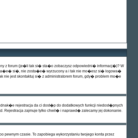
z forum (je�li tak si� sta�o zobaczysz odpowiedni� informacj�)? W
rowa�e� si�, nie zosta�e� wyrzucony a i tak nie mo�esz si� logowa�
nie jest skontaktuj si� z administratorem forum, gdy� problem mo�e
dnak�e rejestracja da ci dost�p do dodatkowych funkcji niedost�pnych
. Rejestracja zajmuje tylko chwil� i naprawd� zalecamy jej dokonanie.
 pewnym czasie. To zapobiega wykorzystaniu twojego konta przez