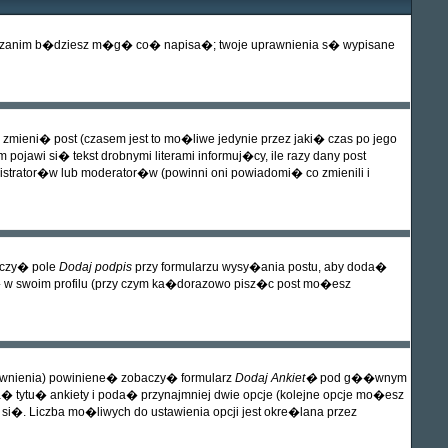
wa� zanim b�dziesz m�g� co� napisa�; twoje uprawnienia s� wypisane
mieni� post (czasem jest to mo�liwe jedynie przez jaki� czas po jego
jawi si� tekst drobnymi literami informuj�cy, ile razy dany post
istrator�w lub moderator�w (powinni oni powiadomi� co zmienili i
aczy� pole
Dodaj podpis
przy formularzu wysy�ania postu, aby doda�
w swoim profilu (przy czym ka�dorazowo pisz�c post mo�esz
uprawnienia) powiniene� zobaczy� formularz
Dodaj Ankiet�
pod g��wnym
a� tytu� ankiety i poda� przynajmniej dwie opcje (kolejne opcje mo�esz
si�. Liczba mo�liwych do ustawienia opcji jest okre�lana przez