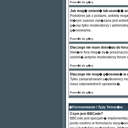
Powr�t do g�ry
Jak mog� zmieni� lub usun�� a
Podobnie jak z postami, ankiety mo
kt�rym zawsze zwi�zana jest ankie
g�osy tylko moderatorzy i administ
g�osowania.
Powr�t do g�ry
Dlaczego nie mam dost�pu do for
Niet�re fora mog� by� przeznaczon
udzieli� jedynie moderatorzy forum 
Powr�t do g�ry
Dlaczego nie mog� g�osowa� w a
Tylko zarejestrowani u�ytkownicy
masz odpowiednich uprawnie�.
Powr�t do g�ry
�Formatowanie i Typy Temat�w
Czym jest BBCode?
BBCode jest specjaln� implementa
postu osobno w formularzu wysy�ania