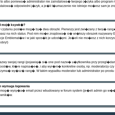
to albo poniewa� administrator nie zainstalowa� twojego j�zyka albo program
nstalowa� odpowiedni j�zyk, a je�li t�umaczenie nie istnieje mo�esz sam je zr
od moj� ksywk�?
czytaniu post�w mog� by� dwa obrazki. Pierwszy jest zwi�zany z twoj� rang
sz na nich status. Pod nim mo�e znajdowa� si� wi�kszy obrazek nazywany Embl
je Emblemat�w i w jaki spos�b je udost�pni. Je�eli nie mo�esz z nich korzysta
obry!)
wy swojej rangi (pojawiaj� si� one pod nazw� u�ytkownika przy przegl�daniu 
ost�w, kt�re napisa�e�, i aby wyr�ni� konkretne osoby, np. moderatorzy czy
 otrzyma� wy�sz� rang�. W takim wypadku moderator lub administrator po prostu 
um wymaga logowania
cy mog� wysy�a� email przez wbudowany w forum system (je�eli admin go w�
ownik�w.