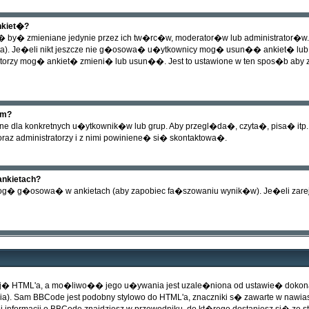
nkiet�?
g� by� zmieniane jedynie przez ich tw�rc�w, moderator�w lub administrator�w.
ta). Je�eli nikt jeszcze nie g�osowa� u�ytkownicy mog� usun�� ankiet� lub 
ratorzy mog� ankiet� zmieni� lub usun��. Jest to ustawione w ten spos�b aby
um?
e dla konkretnych u�ytkownik�w lub grup. Aby przegl�da�, czyta�, pisa� itp
oraz administratorzy i z nimi powiniene� si� skontaktowa�.
nkietach?
 mog� g�osowa� w ankietach (aby zapobiec fa�szowaniu wynik�w). Je�eli za
cj� HTML'a, a mo�liwo�� jego u�ywania jest uzale�niona od ustawie� doko
). Sam BBCode jest podobny stylowo do HTML'a, znaczniki s� zawarte w nawiasac