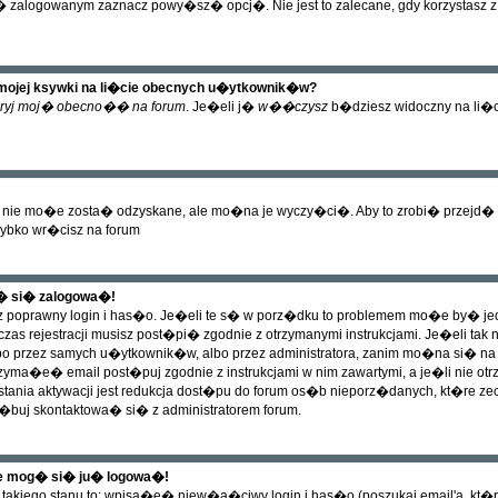
zalogowanym zaznacz powy�sz� opcj�. Nie jest to zalecane, gdy korzystasz z pu
mojej ksywki na li�cie obecnych u�ytkownik�w?
ryj moj� obecno�� na forum
. Je�eli j�
w��czysz
b�dziesz widoczny na li�cie
 nie mo�e zosta� odzyskane, ale mo�na je wyczy�ci�. Aby to zrobi� przejd� na
zybko wr�cisz na forum
� si� zalogowa�!
z poprawny login i has�o. Je�eli te s� w porz�dku to problemem mo�e by� 
zas rejestracji musisz post�pi� zgodnie z otrzymanymi instrukcjami. Je�eli tak
albo przez samych u�ytkownik�w, albo przez administratora, zanim mo�na si� 
trzyma�e� email post�puj zgodnie z instrukcjami w nim zawartymi, a je�li ni
ania aktywacji jest redukcja dost�pu do forum os�b nieporz�danych, kt�re
j skontaktowa� si� z administratorem forum.
ie mog� si� ju� logowa�!
akiego stanu to: wpisa�e� niew�a�ciwy login i has�o (poszukaj email'a, kt�ry 