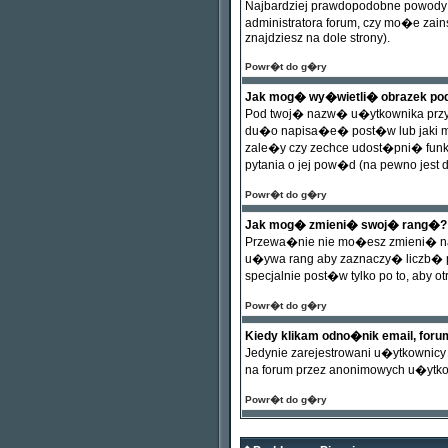
Najbardziej prawdopodobne powody 
administratora forum, czy mo�e zai
znajdziesz na dole strony).
Powr�t do g�ry
Jak mog� wy�wietli� obrazek p
Pod twoj� nazw� u�ytkownika przy 
du�o napisa�e� post�w lub jaki ma
zale�y czy zechce udost�pni� funkc
pytania o jej pow�d (na pewno jest d
Powr�t do g�ry
Jak mog� zmieni� swoj� rang�?
Przewa�nie nie mo�esz zmieni� naz
u�ywa rang aby zaznaczy� liczb� p
specjalnie post�w tylko po to, aby
Powr�t do g�ry
Kiedy klikam odno�nik email, for
Jedynie zarejestrowani u�ytkowni
na forum przez anonimowych u�ytk
Powr�t do g�ry