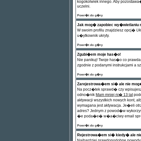
kogokolwiek innego. Aby pozostawa� 
uczelni.
Powr�t do g�ry
Jak mog� zapobiec wy�wietlaniu 
W swoim profilu znajdziesz opcj�
Uk
u�ytkownik ukryty.
Powr�t do g�ry
Zgubi�em moje has�o!
Nie panikuj! Twoje has�o co prawda
zgodnie z podanymi instrukcjami a s
Powr�t do g�ry
Zarejestrowa�em si� ale nie mog
Na pocz�tek sprawd� czy wpisujes
odno�nik
Mam mniej ni� 13 lat
podc
aktywacji wszystkich nowych kont, 
wymagana jest aktywacja. Je�eli o
adres? Jednym z powod�w wykorzyst
�e poda�e� w�a�ciwy email spr�bu
Powr�t do g�ry
Rejestrowa�em si� kiedy� ale n
Najbardziej prawdopodobne powody t