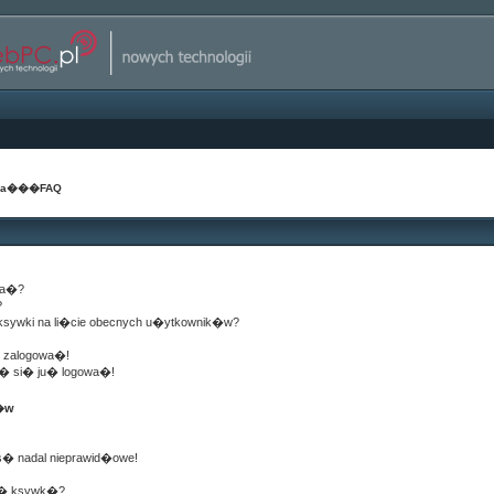
na
���
FAQ
wa�?
?
 ksywki na li�cie obecnych u�ytkownik�w?
� zalogowa�!
g� si� ju� logowa�!
k�w
s� nadal nieprawid�owe!
j� ksywk�?