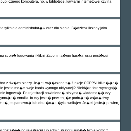
blicznego komputera, np. w bibliotece, kawiarni internetowej czy na
 tylko dla administrator�w oraz dla siebie. B�dziesz liczony jako
 stron� logowania i kliknij
Zapomnia�em has�a
, oraz post�puj
jedna z dw�ch rzeczy. Je�eli w��czone s� funkcje COPPA i klikn��e�
 nie jest to mo�e twoje konto wymaga aktywacji? Niekt�re fora wymagaj�
na nie logowa�. Po rejestracji powiniene� otrzyma� wiadomo�� czy
e otrzyma�e� email'a, to czy jeste� pewien, �e poda�e� w�a�ciwy
 zechc� je spamowa� lub obra�a� u�ytkownik�w. Je�eli jeste� pewien,
dosta�e� po rejestracji) lub administrator usun�� twoje konto z