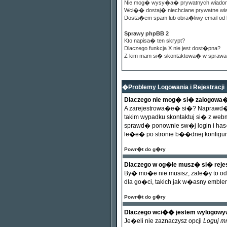
Nie mog� wysy�a� prywatnych wiado
Wci�� dostaj� niechciane prywatne w
Dosta�em spam lub obra�liwy email od 
Sprawy phpBB 2
Kto napisa� ten skrypt?
Dlaczego funkcja X nie jest dost�pna?
Z kim mam si� skontaktowa� w sprawa
�Problemy Logowania i Rejestracji
Dlaczego nie mog� si� zalogowa
A zarejestrowa�e� si�? Naprawd� 
takim wypadku skontaktuj si� z we
sprawd� ponownie sw�j login i has�
le�e� po stronie b��dnej konfigura
Powr�t do g�ry
Dlaczego w og�le musz� si� rej
By� mo�e nie musisz, zale�y to od 
dla go�ci, takich jak w�asny emble
Powr�t do g�ry
Dlaczego wci�� jestem wylogow
Je�eli nie zaznaczysz opcji
Loguj m