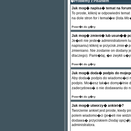
�Problemy z Pisaniem
Jak mog� napisa� temat na foru
To proste, kliknij w odpowiedni t
na dole stron for i temat�w (lista
Mo�
Powr�t do g�ry
Jak mog� zmieni� lub usun�� po
Je�eli nie jeste� administratorem 
napisaniu) kliknij w przycisk
zmie�
p
zmieniano. Nie zostanie on dodany 
dlaczego). Pami�taj, �e zwykli u�
Powr�t do g�ry
Jak mog� doda� podpis do mojeg
Aby doda� podpis do wiadomo�ci mu
podpis. Mo�esz tak�e domy�lnie d
zadecydowa� o nie dodawaniu do ni
Powr�t do g�ry
Jak mog� utworzy� ankiet�?
Tworzenie ankiet jest proste, kiedy
polem wiadomo�ci (je�eli nie widzi
dodawa� przyciskiem
Dodaj opcj�
)
administratora.