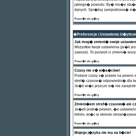
jakiego� powodu. By� mo�e sta�o s
danych. Spr�buj zarejestrowa� si�
Powr�t do g�ry
�Preferencje i Ustawienia U�ytk
Jak mog� zmieni� swoje ustawien
Wszystkie twoje ustawienia (je�li j
zawsze). To pozwoli ci zmieni� wszys
Powr�t do g�ry
Czasy nie s� w�a�ciwe!
Podane czasy s� prawie na pewno w�
stref� czasow� odpowiedni� dla tw
Je�li wi�c jeszcze si� nie zarejes
Powr�t do g�ry
Zmieni�em stref� czasow� ale cz
Je�eli jeste� pewien, �e ustawieni
letnim, wi�c w okresie obowi�zywa
Powr�t do g�ry
Mojego j�zyka nie ma na li�cie!