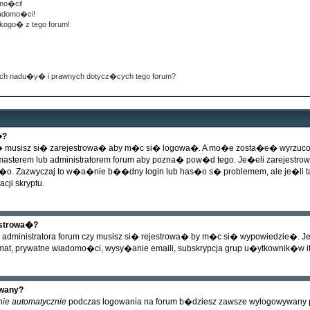
mo�ci!
iadomo�ci!
kogo� z tego forum!
ch nadu�y� i prawnych dotycz�cych tego forum?
�?
musisz si� zarejestrowa� aby m�c si� logowa�. A mo�e zosta�e� wyrzucony 
bmasterem lub administratorem forum aby pozna� pow�d tego. Je�eli zarejest
o. Zazwyczaj to w�a�nie b��dny login lub has�o s� problemem, ale je�li tak 
cji skryptu.
estrowa�?
administratora forum czy musisz si� rejestrowa� by m�c si� wypowiedzie�. Je
mat, prywatne wiadomo�ci, wysy�anie emaili, subskrypcja grup u�ytkownik�w itd
ywany?
nie automatycznie
podczas logowania na forum b�dziesz zawsze wylogowywany po