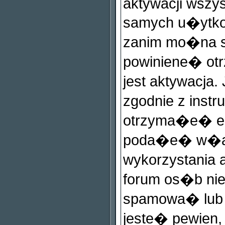
aktywacji wszys
samych u�ytkow
zanim mo�na si
powiniene� o
jest aktywacja
zgodnie z instr
otrzyma�e� ema
poda�e� w�a�
wykorzystania a
forum os�b ni
spamowa� lub
jeste� pewie