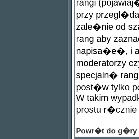
rangi (pojawi
przy przegl�dan
zale�nie od s
rang aby zazn
napisa�e�, i a
moderatorzy c
specjaln� rang
post�w tylko 
W takim wypadk
prostu r�cznie
Powr�t do g�ry