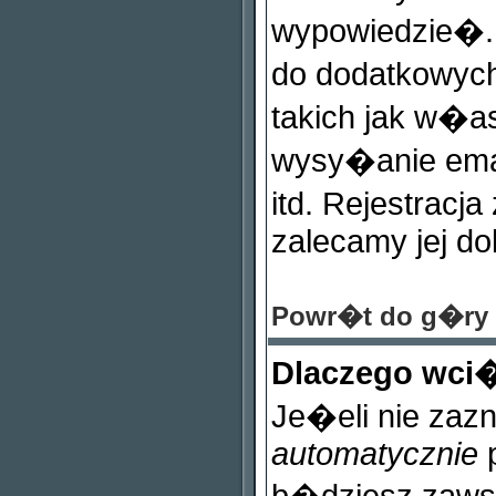
wypowiedzie�. 
do dodatkowych
takich jak w�a
wysy�anie ema
itd. Rejestracj
zalecamy jej do
Powr�t do g�ry
Dlaczego wci
Je�eli nie zaz
automatycznie
p