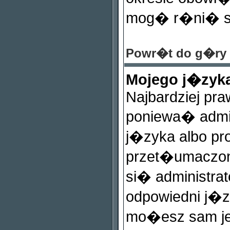
mog� r�ni� si
Powr�t do g�ry
Mojego j�zyka
Najbardziej pr
poniewa� admin
j�zyka albo pr
przet�umaczon
si� administra
odpowiedni j�zy
mo�esz sam je 