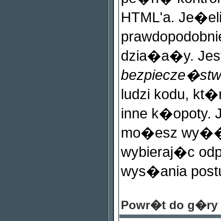
HTML'a. Je�e
prawdopodobnie
dzia�a�y. Jes
bezpiecze�st
ludzi kodu, kt�
inne k�opoty.
mo�esz wy��c
wybieraj�c od
wys�ania post
Powr�t do g�ry