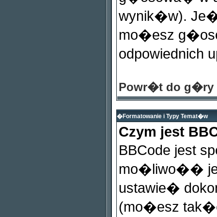
wynik�w). Je�e
mo�esz g�oso
odpowiednich 
Powr�t do g�ry
�Formatowanie i Typy Temat�w
Czym jest BB
BBCode jest sp
mo�liwo�� jeg
ustawie� dokon
(mo�esz tak�