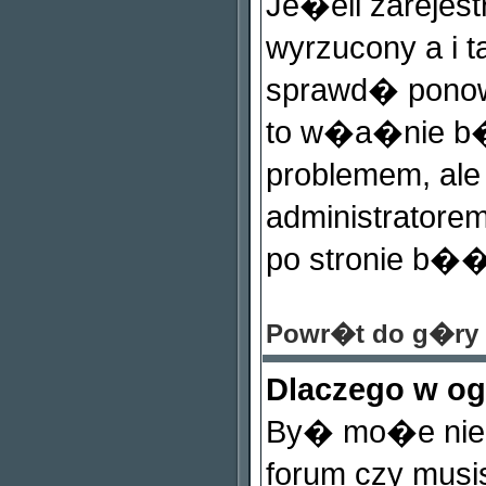
Je�eli zareje
wyrzucony a i 
sprawd� ponow
to w�a�nie b�
problemem, ale 
administrator
po stronie b��d
Powr�t do g�ry
Dlaczego w o
By� mo�e nie m
forum czy mus