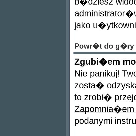
b�dziesz widocz
administrator�w
jako u�ytkownik
Powr�t do g�ry
Zgubi�em mo
Nie panikuj! T
zosta� odzysk
to zrobi� przej
Zapomnia�em
podanymi instr