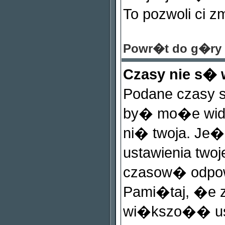
To pozwoli ci z
Powr�t do g�ry
Czasy nie s�
Podane czasy 
by� mo�e widzi
ni� twoja. Je�e
ustawienia twoj
czasow� odpow
Pami�taj, �e z
wi�kszo�� us