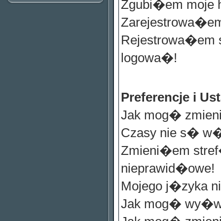
Zgubi�em moje 
Zarejestrowa�em
Rejestrowa�em s
logowa�!
Preferencje i 
Jak mog� zmieni
Czasy nie s� w
Zmieni�em stref
nieprawid�owe!
Mojego j�zyka ni
Jak mog� wy�wi