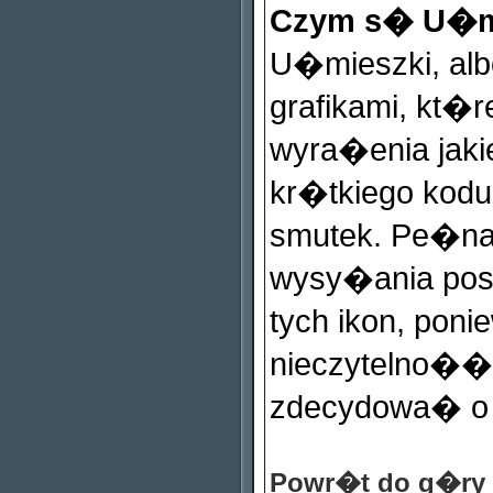
Czym s� U�m
U�mieszki, al
grafikami, kt
wyra�enia jaki
kr�tkiego kodu,
smutek. Pe�na l
wysy�ania pos
tych ikon, p
nieczytelno��
zdecydowa� o u
Powr�t do g�ry