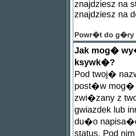
znajdziesz na 
znajdziesz na d
Powr�t do g�ry
Jak mog� wy�
ksywk�?
Pod twoj� naz
post�w mog� b
zwi�zany z tw
gwiazdek lub i
du�o napisa�e
status. Pod n