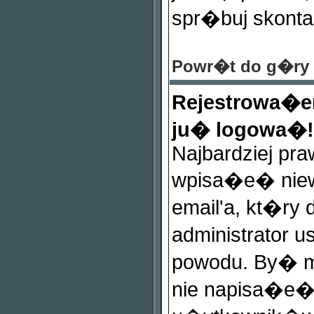
spr�buj skonta
Powr�t do g�ry
Rejestrowa�e
ju� logowa�!
Najbardziej pr
wpisa�e� niew
email'a, kt�ry 
administrator 
powodu. By� m
nie napisa�e�