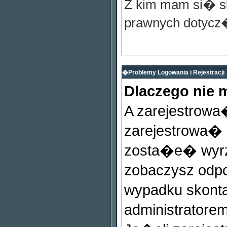
Z kim mam si� 
prawnych dotycz
�Problemy Logowania i Rejestracji
Dlaczego nie
A zarejestrow
zarejestrowa�
zosta�e� wyrzu
zobaczysz odp
wypadku skonta
administratore