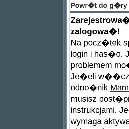
Powr�t do g�ry
Zarejestrowa
zalogowa�!
Na pocz�tek s
login i has�o.
problemem mo�
Je�eli w��cz
odno�nik
Mam 
musisz post�p
instrukcjami. J
wymaga aktywa