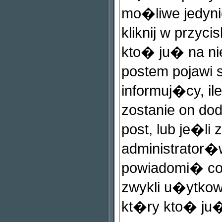
mo�liwe jedynie
kliknij w przyci
kto� ju� na ni
postem pojawi s
informuj�cy, il
zostanie on do
post, lub je�li
administrator�
powiadomi� co 
zwykli u�ytko
kt�ry kto� ju