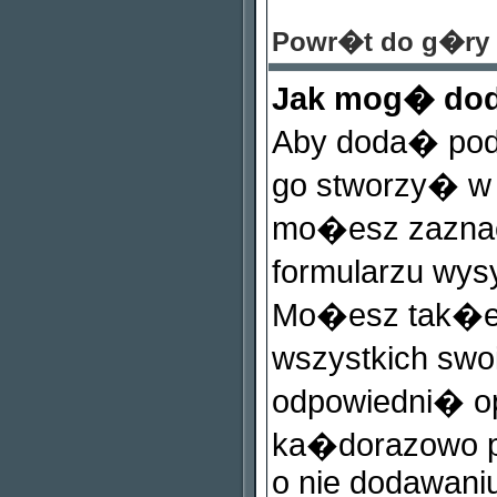
Powr�t do g�ry
Jak mog� dod
Aby doda� pod
go stworzy� w s
mo�esz zazna
formularzu wys
Mo�esz tak�e
wszystkich sw
odpowiedni� op
ka�dorazowo 
o nie dodawaniu