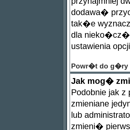
przynajmniej d
dodawa� przy
tak�e wyznaczy
dla nieko�cz�c
ustawienia opcj
Powr�t do g�ry
Jak mog� zmi
Podobnie jak z
zmieniane jedy
lub administra
zmieni� pierws