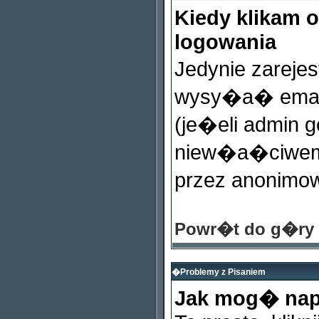
Kiedy klikam 
logowania
Jedynie zarej
wysy�a� email
(je�eli admin 
niew�a�ciwemu
przez anonimo
Powr�t do g�ry
�Problemy z Pisaniem
Jak mog� nap