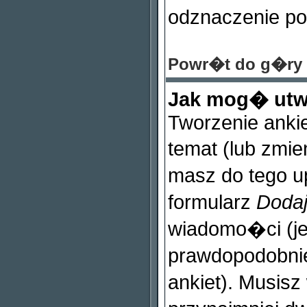
odznaczenie po
Powr�t do g�ry
Jak mog� utw
Tworzenie ankie
temat (lub zmie
masz do tego 
formularz
Dodaj
wiadomo�ci (je�
prawdopodobnie
ankiet). Musis