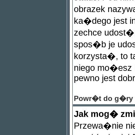
obrazek nazyw
ka�dego jest in
zechce udost�p
spos�b je udos
korzysta�, to ta
niego mo�esz k
pewno jest dobr
Powr�t do g�ry
Jak mog� zm
Przewa�nie ni