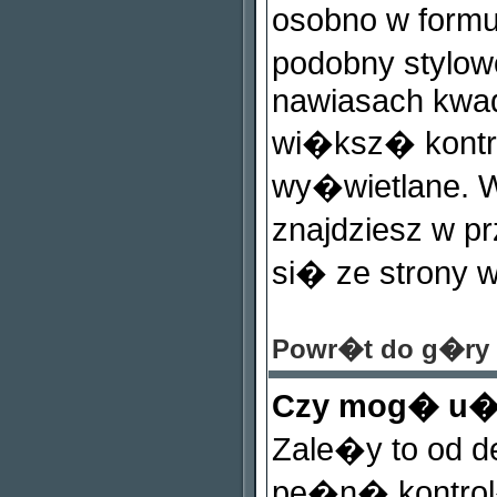
osobno w formu
podobny stylow
nawiasach kwadra
wi�ksz� kontro
wy�wietlane. W
znajdziesz w p
si� ze strony 
Powr�t do g�ry
Czy mog� u
Zale�y to od de
pe�n� kontro