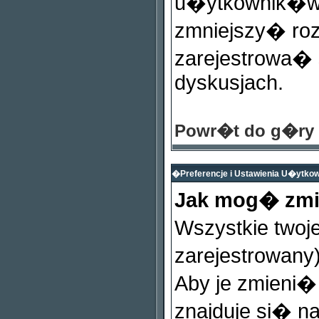
u�ytkownik�w, 
zmniejszy� roz
zarejestrowa�
dyskusjach.
Powr�t do g�ry
�Preferencje i Ustawienia U�ytk
Jak mog� zmi
Wszystkie twoje
zarejestrowany
Aby je zmieni�
znajduje si� n