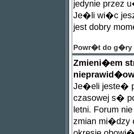
jedynie przez 
Je�li wi�c jes
jest dobry mom
Powr�t do g�ry
Zmieni�em st
nieprawid�ow
Je�eli jeste� p
czasowej s� 
letni. Forum ni
zmian mi�dzy 
okresie obowi�