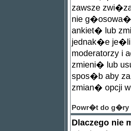
zawsze zwi�zana
nie g�osowa�
ankiet� lub zm
jednak�e je�l
moderatorzy i 
zmieni� lub us
spos�b aby zap
zmian� opcji 
Powr�t do g�ry
Dlaczego nie