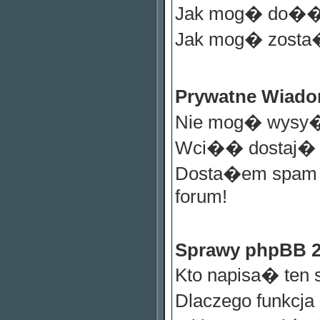
Jak mog� do��
Jak mog� zosta
Prywatne Wiad
Nie mog� wysy�
Wci�� dostaj� n
Dosta�em spam l
forum!
Sprawy phpBB 
Kto napisa� ten 
Dlaczego funkcja