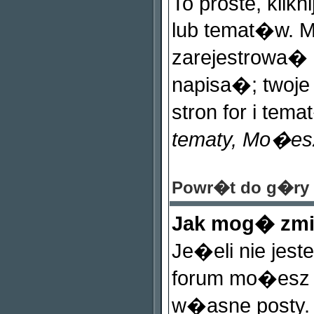
To proste, klikn
lub temat�w. 
zarejestrowa
napisa�; twoje
stron for i tema
tematy, Mo�es
Powr�t do g�ry
Jak mog� zmi
Je�eli nie jes
forum mo�esz 
w�asne posty. 