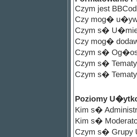
Czym jest BBCod
Czy mog� u�y
Czym s� U�mie
Czy mog� dodaw
Czym s� Og�os
Czym s� Tematy 
Czym s� Tematy
Poziomy U�ytk
Kim s� Administr
Kim s� Moderato
Czym s� Grupy