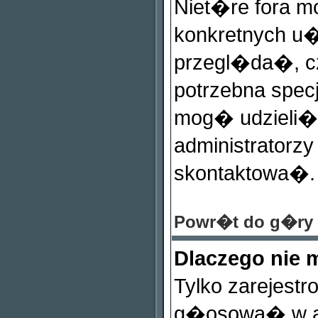
Niet�re fora 
konkretnych u�
przegl�da�, c
potrzebna spec
mog� udzieli� 
administratorzy
skontaktowa�.
Powr�t do g�ry
Dlaczego nie
Tylko zarejest
g�osowa� w an