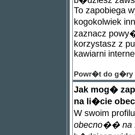
b�dziesz zaws
To zapobiega w
kogokolwiek i
zaznacz powy�s
korzystasz z pu
kawiarni interne
Powr�t do g�ry
Jak mog� zapo
na li�cie ob
W swoim profil
obecno�� na 