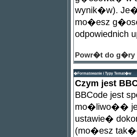
wynik�w). Je�e
mo�esz g�oso
odpowiednich 
Powr�t do g�ry
�Formatowanie i Typy Temat�w
Czym jest BB
BBCode jest sp
mo�liwo�� jeg
ustawie� dokon
(mo�esz tak�