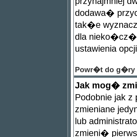
przynajmniej d
dodawa� przy
tak�e wyznaczy
dla nieko�cz�c
ustawienia opcj
Powr�t do g�ry
Jak mog� zmi
Podobnie jak z
zmieniane jedy
lub administra
zmieni� pierws