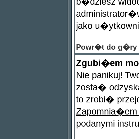
b�dziesz widocz
administrator�w
jako u�ytkownik
Powr�t do g�ry
Zgubi�em mo
Nie panikuj! T
zosta� odzysk
to zrobi� przej
Zapomnia�em
podanymi instr