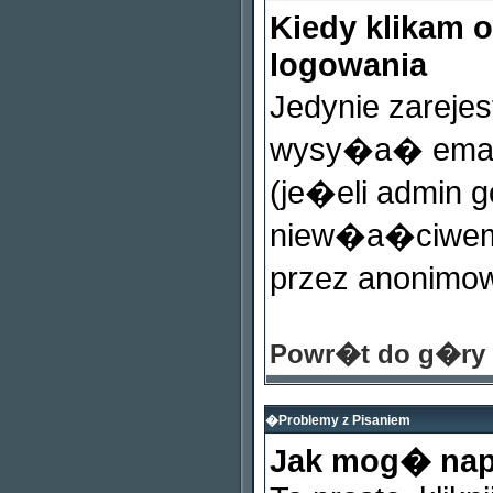
Kiedy klikam 
logowania
Jedynie zarej
wysy�a� email
(je�eli admin 
niew�a�ciwemu
przez anonimo
Powr�t do g�ry
�Problemy z Pisaniem
Jak mog� nap