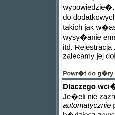
wypowiedzie�. 
do dodatkowych
takich jak w�a
wysy�anie ema
itd. Rejestracj
zalecamy jej do
Powr�t do g�ry
Dlaczego wci
Je�eli nie zaz
automatycznie
p