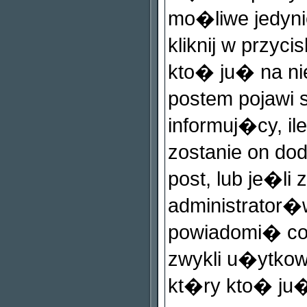
mo�liwe jedynie
kliknij w przyci
kto� ju� na ni
postem pojawi s
informuj�cy, il
zostanie on do
post, lub je�li
administrator�
powiadomi� co 
zwykli u�ytko
kt�ry kto� ju