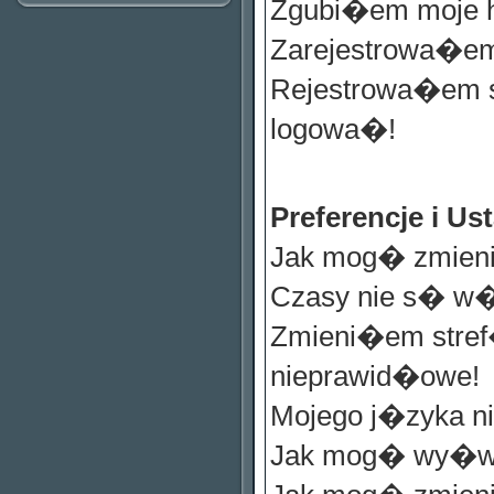
Zgubi�em moje 
Zarejestrowa�em
Rejestrowa�em s
logowa�!
Preferencje i 
Jak mog� zmieni
Czasy nie s� w
Zmieni�em stref
nieprawid�owe!
Mojego j�zyka ni
Jak mog� wy�wi