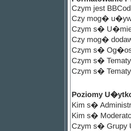
Czym jest BBCod
Czy mog� u�y
Czym s� U�mie
Czy mog� dodaw
Czym s� Og�os
Czym s� Tematy 
Czym s� Tematy
Poziomy U�ytk
Kim s� Administr
Kim s� Moderato
Czym s� Grupy