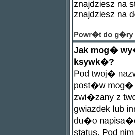
znajdziesz na 
znajdziesz na d
Powr�t do g�ry
Jak mog� wy�
ksywk�?
Pod twoj� naz
post�w mog� b
zwi�zany z tw
gwiazdek lub i
du�o napisa�e
status. Pod n