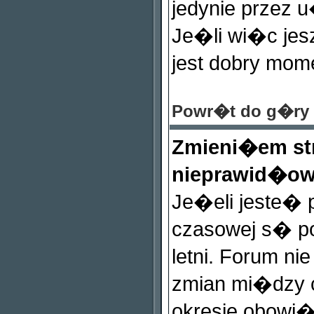
jedynie przez 
Je�li wi�c jes
jest dobry mom
Powr�t do g�ry
Zmieni�em st
nieprawid�ow
Je�eli jeste� p
czasowej s� 
letni. Forum ni
zmian mi�dzy 
okresie obowi�