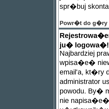
spr�buj skonta
Powr�t do g�ry
Rejestrowa�e
ju� logowa�!
Najbardziej pr
wpisa�e� niew
email'a, kt�ry 
administrator 
powodu. By� m
nie napisa�e�