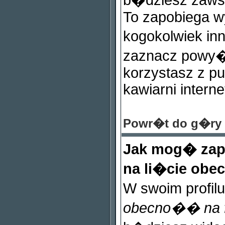
b�dziesz zaws
To zapobiega w
kogokolwiek i
zaznacz powy�s
korzystasz z pu
kawiarni interne
Powr�t do g�ry
Jak mog� zapo
na li�cie ob
W swoim profil
obecno�� na 