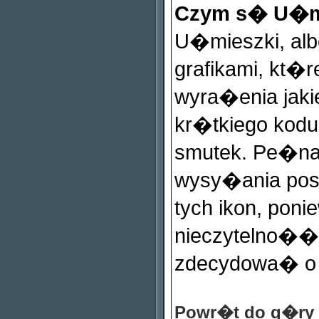
Czym s� U�m
U�mieszki, al
grafikami, kt
wyra�enia jaki
kr�tkiego kodu,
smutek. Pe�na l
wysy�ania pos
tych ikon, p
nieczytelno��
zdecydowa� o u
Powr�t do g�ry