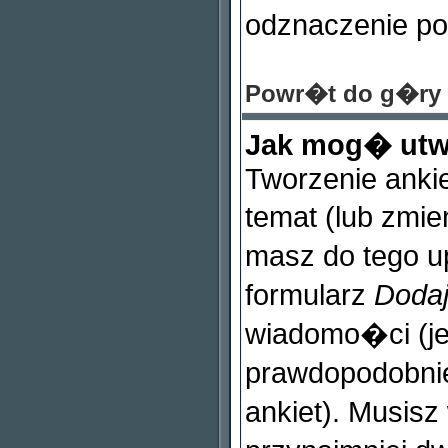
odznaczenie po
Powr�t do g�ry
Jak mog� utw
Tworzenie ankie
temat (lub zmie
masz do tego 
formularz
Dodaj
wiadomo�ci (je�
prawdopodobnie
ankiet). Musis