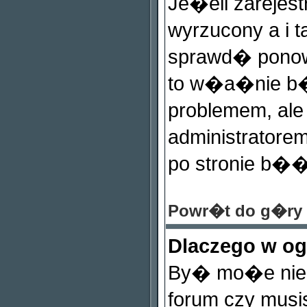
Je�eli zareje
wyrzucony a i 
sprawd� ponow
to w�a�nie b�
problemem, ale 
administrator
po stronie b��d
Powr�t do g�ry
Dlaczego w o
By� mo�e nie m
forum czy mus