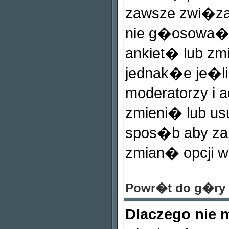
zawsze zwi�zana
nie g�osowa�
ankiet� lub zm
jednak�e je�l
moderatorzy i 
zmieni� lub us
spos�b aby zap
zmian� opcji 
Powr�t do g�ry
Dlaczego nie