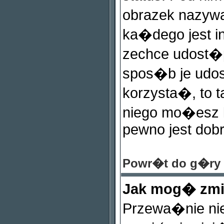
obrazek nazyw
ka�dego jest in
zechce udost�p
spos�b je udos
korzysta�, to ta
niego mo�esz k
pewno jest dobr
Powr�t do g�ry
Jak mog� zm
Przewa�nie ni