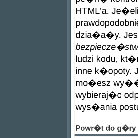
HTML'a. Je�e
prawdopodobnie
dzia�a�y. Jes
bezpiecze�st
ludzi kodu, kt�
inne k�opoty.
mo�esz wy��c
wybieraj�c od
wys�ania post
Powr�t do g�ry