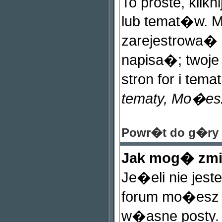
To proste, klikn
lub temat�w. 
zarejestrowa
napisa�; twoje
stron for i tema
tematy, Mo�es
Powr�t do g�ry
Jak mog� zmi
Je�eli nie jes
forum mo�esz 
w�asne posty. 