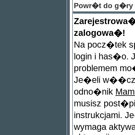
Powr�t do g�ry
Zarejestrowa
zalogowa�!
Na pocz�tek s
login i has�o.
problemem mo�
Je�eli w��cz
odno�nik
Mam 
musisz post�p
instrukcjami. J
wymaga aktywa