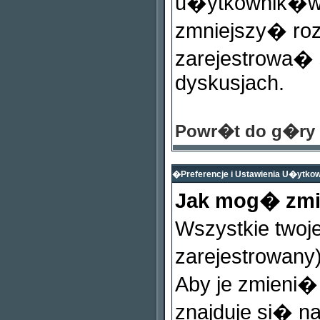
u�ytkownik�w, 
zmniejszy� roz
zarejestrowa�
dyskusjach.
Powr�t do g�ry
�Preferencje i Ustawienia U�ytk
Jak mog� zmi
Wszystkie twoje
zarejestrowany
Aby je zmieni�
znajduje si� n