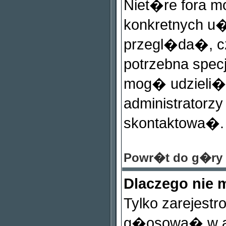
Niet�re fora 
konkretnych u�
przegl�da�, c
potrzebna spec
mog� udzieli� 
administratorzy
skontaktowa�.
Powr�t do g�ry
Dlaczego nie
Tylko zarejest
g�osowa� w an