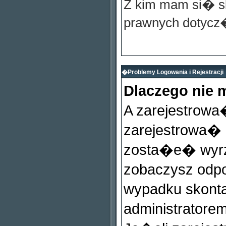
Z kim mam si� 
prawnych dotycz
�Problemy Logowania i Rejestracji
Dlaczego nie
A zarejestrow
zarejestrowa�
zosta�e� wyrzu
zobaczysz odp
wypadku skonta
administratore