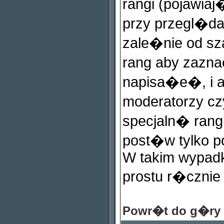
rangi (pojawi
przy przegl�dan
zale�nie od s
rang aby zazn
napisa�e�, i a
moderatorzy c
specjaln� rang
post�w tylko 
W takim wypadk
prostu r�cznie
Powr�t do g�ry