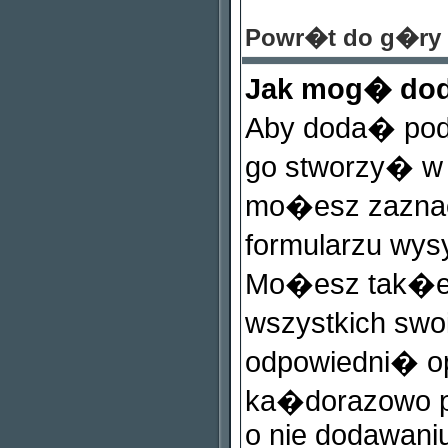
Powr�t do g�ry
Jak mog� dod
Aby doda� pod
go stworzy� w s
mo�esz zazna
formularzu wys
Mo�esz tak�e
wszystkich sw
odpowiedni� op
ka�dorazowo 
o nie dodawaniu