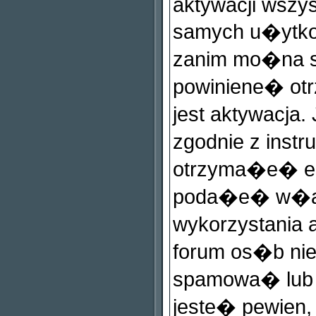
aktywacji wszys
samych u�ytkow
zanim mo�na si
powiniene� o
jest aktywacja
zgodnie z instr
otrzyma�e� ema
poda�e� w�a�
wykorzystania a
forum os�b ni
spamowa� lub
jeste� pewie