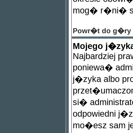
mog� r�ni� si
Powr�t do g�ry
Mojego j�zyka
Najbardziej pr
poniewa� admin
j�zyka albo pr
przet�umaczon
si� administra
odpowiedni j�zy
mo�esz sam je 