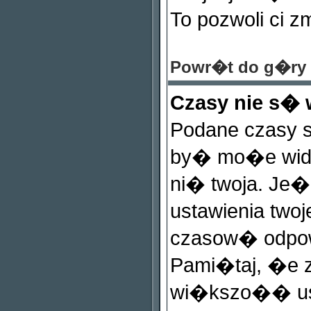
To pozwoli ci z
Powr�t do g�ry
Czasy nie s�
Podane czasy 
by� mo�e widzi
ni� twoja. Je�e
ustawienia twoj
czasow� odpow
Pami�taj, �e z
wi�kszo�� us