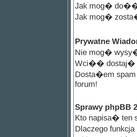
Jak mog� do��
Jak mog� zosta
Prywatne Wiad
Nie mog� wysy�
Wci�� dostaj� n
Dosta�em spam l
forum!
Sprawy phpBB 
Kto napisa� ten 
Dlaczego funkcja