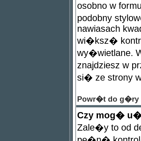
osobno w formu
podobny stylow
nawiasach kwadra
wi�ksz� kontro
wy�wietlane. W
znajdziesz w p
si� ze strony 
Powr�t do g�ry
Czy mog� u
Zale�y to od de
pe�n� kontro