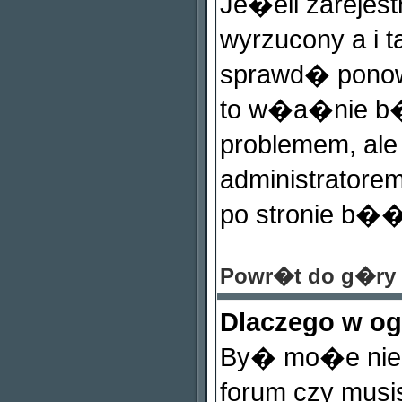
Je�eli zareje
wyrzucony a i 
sprawd� ponow
to w�a�nie b�
problemem, ale 
administrator
po stronie b��d
Powr�t do g�ry
Dlaczego w o
By� mo�e nie m
forum czy mus