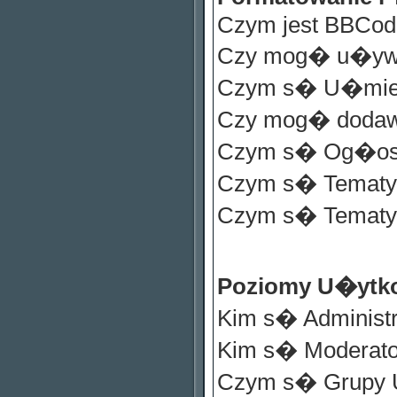
Czym jest BBCod
Czy mog� u�y
Czym s� U�mie
Czy mog� dodaw
Czym s� Og�os
Czym s� Tematy 
Czym s� Tematy
Poziomy U�ytk
Kim s� Administr
Kim s� Moderato
Czym s� Grupy