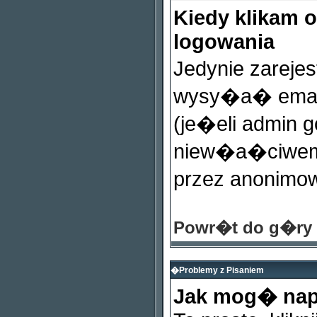
Kiedy klikam 
logowania
Jedynie zarej
wysy�a� email
(je�eli admin 
niew�a�ciwemu
przez anonimo
Powr�t do g�ry
�Problemy z Pisaniem
Jak mog� nap