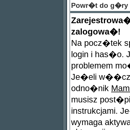
Powr�t do g�ry
Zarejestrowa
zalogowa�!
Na pocz�tek s
login i has�o.
problemem mo�
Je�eli w��cz
odno�nik
Mam 
musisz post�p
instrukcjami. J
wymaga aktywa