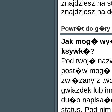
znajdziesz na 
znajdziesz na d
Powr�t do g�ry
Jak mog� wy�
ksywk�?
Pod twoj� naz
post�w mog� b
zwi�zany z tw
gwiazdek lub i
du�o napisa�e
status. Pod n