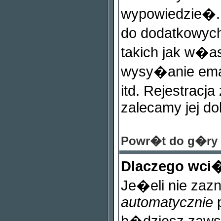
wypowiedzie�. 
do dodatkowych
takich jak w�a
wysy�anie ema
itd. Rejestracj
zalecamy jej do
Powr�t do g�ry
Dlaczego wci
Je�eli nie zaz
automatycznie
p