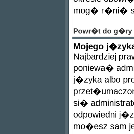
mog� r�ni� si
Powr�t do g�ry
Mojego j�zyka
Najbardziej pr
poniewa� admin
j�zyka albo pr
przet�umaczon
si� administra
odpowiedni j�zy
mo�esz sam je 