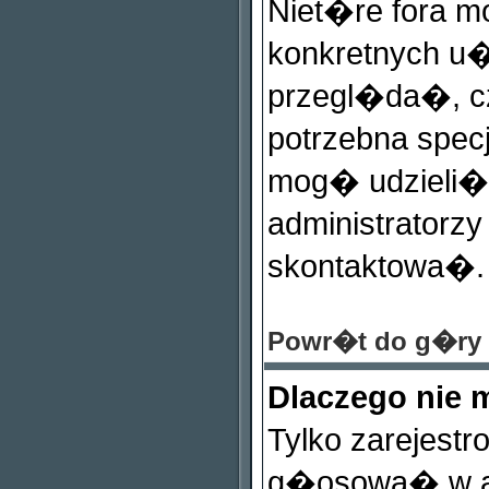
Niet�re fora 
konkretnych u�
przegl�da�, c
potrzebna spec
mog� udzieli� 
administratorzy
skontaktowa�.
Powr�t do g�ry
Dlaczego nie
Tylko zarejest
g�osowa� w an