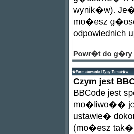
wynik�w). Je�e
mo�esz g�oso
odpowiednich 
Powr�t do g�ry
�Formatowanie i Typy Temat�w
Czym jest BB
BBCode jest sp
mo�liwo�� jeg
ustawie� dokon
(mo�esz tak�