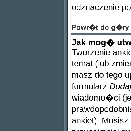
odznaczenie po
Powr�t do g�ry
Jak mog� utw
Tworzenie ankie
temat (lub zmie
masz do tego 
formularz
Dodaj
wiadomo�ci (je�
prawdopodobnie
ankiet). Musis