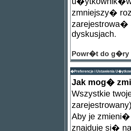
u�ytkownik�w, 
zmniejszy� roz
zarejestrowa�
dyskusjach.
Powr�t do g�ry
�Preferencje i Ustawienia U�ytk
Jak mog� zmi
Wszystkie twoje
zarejestrowany
Aby je zmieni�
znajduje si� n