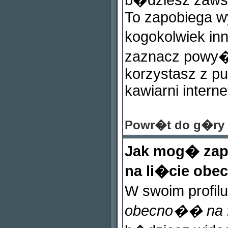
b�dziesz zaws
To zapobiega w
kogokolwiek i
zaznacz powy�s
korzystasz z pu
kawiarni interne
Powr�t do g�ry
Jak mog� zapo
na li�cie ob
W swoim profil
obecno�� na 