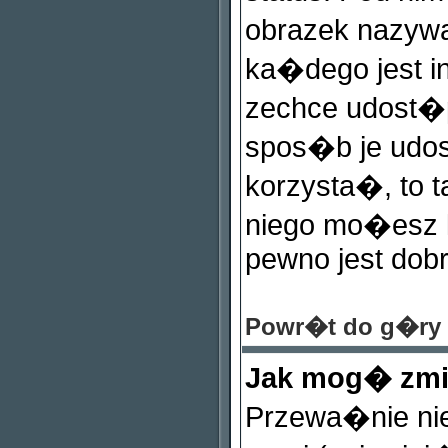
obrazek nazyw
ka�dego jest in
zechce udost�p
spos�b je udos
korzysta�, to ta
niego mo�esz k
pewno jest dobr
Powr�t do g�ry
Jak mog� zm
Przewa�nie ni