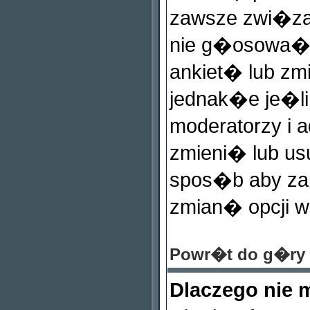
zawsze zwi�zana
nie g�osowa�
ankiet� lub zm
jednak�e je�l
moderatorzy i 
zmieni� lub us
spos�b aby zap
zmian� opcji 
Powr�t do g�ry
Dlaczego nie