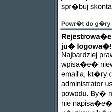
spr�buj skonta
Powr�t do g�ry
Rejestrowa�e
ju� logowa�!
Najbardziej pr
wpisa�e� niew
email'a, kt�ry 
administrator 
powodu. By� m
nie napisa�e�