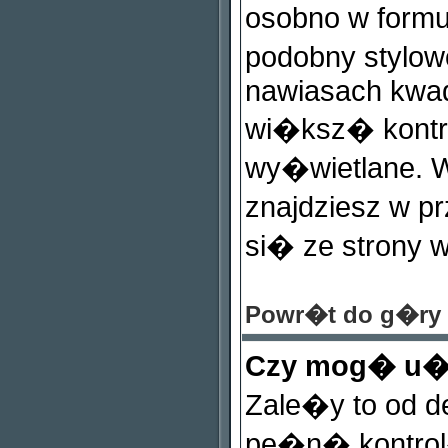
osobno w formu
podobny stylow
nawiasach kwadra
wi�ksz� kontro
wy�wietlane. W
znajdziesz w p
si� ze strony 
Powr�t do g�ry
Czy mog� u
Zale�y to od de
pe�n� kontro