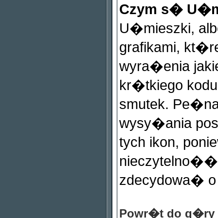
Czym s� U�m
U�mieszki, al
grafikami, kt
wyra�enia jaki
kr�tkiego kodu,
smutek. Pe�na l
wysy�ania pos
tych ikon, p
nieczytelno��
zdecydowa� o u
Powr�t do g�ry