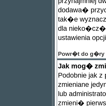
przynajmniej d
dodawa� przy
tak�e wyznaczy
dla nieko�cz�c
ustawienia opcj
Powr�t do g�ry
Jak mog� zmi
Podobnie jak z
zmieniane jedy
lub administra
zmieni� pierws