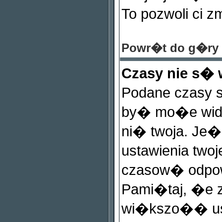
To pozwoli ci z
Powr�t do g�ry
Czasy nie s�
Podane czasy 
by� mo�e widzi
ni� twoja. Je�e
ustawienia twoj
czasow� odpow
Pami�taj, �e z
wi�kszo�� us