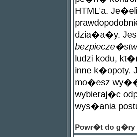
HTML'a. Je�e
prawdopodobnie
dzia�a�y. Jes
bezpiecze�st
ludzi kodu, kt�
inne k�opoty.
mo�esz wy��c
wybieraj�c od
wys�ania post
Powr�t do g�ry