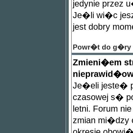
jedynie przez 
Je�li wi�c jes
jest dobry mom
Powr�t do g�ry
Zmieni�em st
nieprawid�ow
Je�eli jeste� p
czasowej s� 
letni. Forum ni
zmian mi�dzy 
okresie obowi�