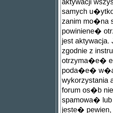
aktywacji wszys
samych u�ytkow
zanim mo�na si
powiniene� o
jest aktywacja
zgodnie z instr
otrzyma�e� ema
poda�e� w�a�
wykorzystania a
forum os�b ni
spamowa� lub
jeste� pewie