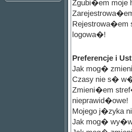
Zgubi�em moje 
Zarejestrowa�em
Rejestrowa�em s
logowa�!
Preferencje i 
Jak mog� zmieni
Czasy nie s� w
Zmieni�em stref
nieprawid�owe!
Mojego j�zyka ni
Jak mog� wy�wi