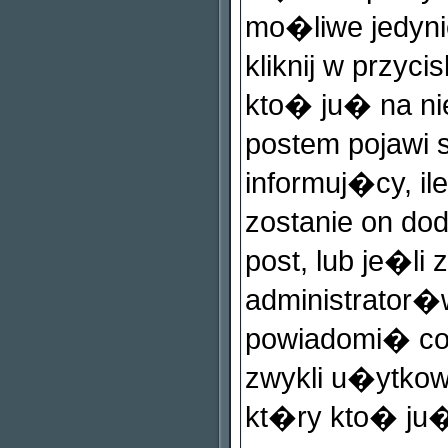
mo�liwe jedynie
kliknij w przyci
kto� ju� na ni
postem pojawi s
informuj�cy, il
zostanie on do
post, lub je�li
administrator�
powiadomi� co 
zwykli u�ytko
kt�ry kto� ju