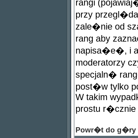
rangi (pojawi
przy przegl�dan
zale�nie od s
rang aby zazn
napisa�e�, i a
moderatorzy c
specjaln� rang
post�w tylko 
W takim wypadk
prostu r�cznie
Powr�t do g�ry