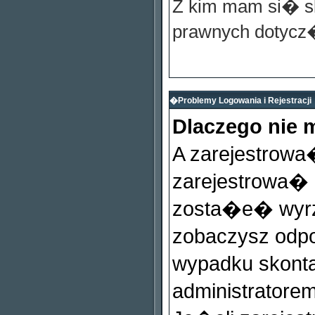
Z kim mam si� 
prawnych dotycz
�Problemy Logowania i Rejestracji
Dlaczego nie
A zarejestrow
zarejestrowa�
zosta�e� wyrzu
zobaczysz odp
wypadku skonta
administratore