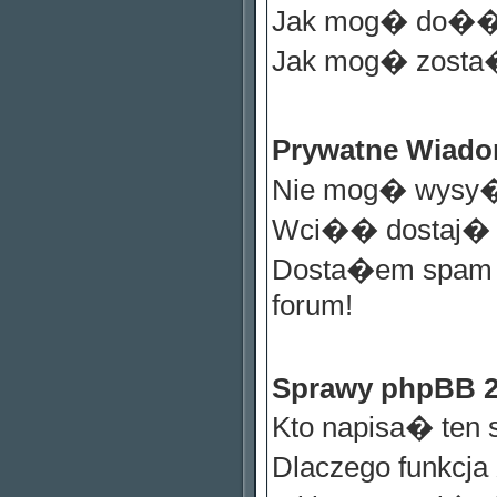
Jak mog� do��
Jak mog� zosta
Prywatne Wiad
Nie mog� wysy�
Wci�� dostaj� n
Dosta�em spam l
forum!
Sprawy phpBB 
Kto napisa� ten 
Dlaczego funkcja