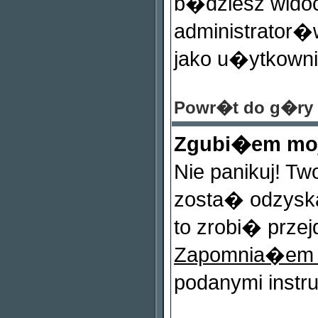
b�dziesz widocz
administrator�w
jako u�ytkownik
Powr�t do g�ry
Zgubi�em mo
Nie panikuj! T
zosta� odzysk
to zrobi� przej
Zapomnia�em
podanymi instr