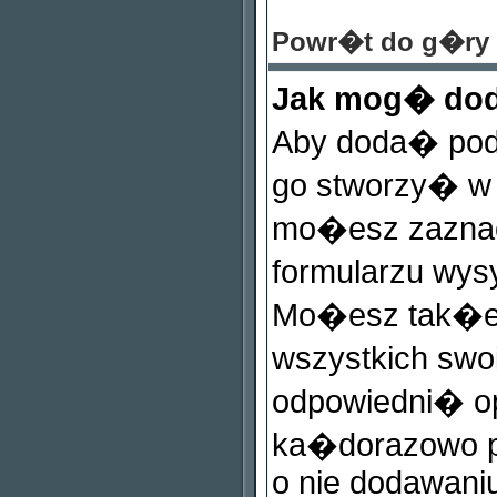
Powr�t do g�ry
Jak mog� dod
Aby doda� pod
go stworzy� w s
mo�esz zazna
formularzu wys
Mo�esz tak�e
wszystkich sw
odpowiedni� op
ka�dorazowo 
o nie dodawaniu