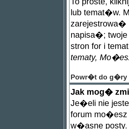
To proste, klikn
lub temat�w. 
zarejestrowa
napisa�; twoje
stron for i tema
tematy, Mo�es
Powr�t do g�ry
Jak mog� zmi
Je�eli nie jes
forum mo�esz 
w�asne posty. 